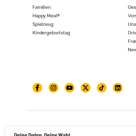
Familien
Ges
Happy Meal®
Vor
Spielzeug
Uns
Kindergeburtstag
Dri
Fra
New
Datenschutz
Impressum und Nutzungs­bed
Deine Daten. Deine Wahl.