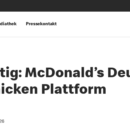
diathek
Pressekontakt
tig: McDonald’s De
hicken Plattform
26