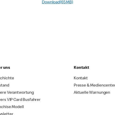
Download(65 MB)
r uns
Kontakt
chichte
Kontakt
stand
Presse & Mediencente
ere Verantwortung
Aktuelle Warnungen
vers VIP Card Busfahrer
nchise Modell
sletter