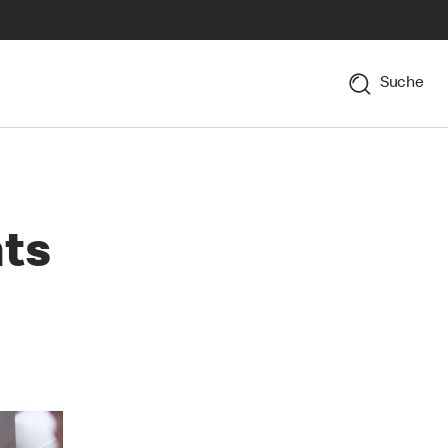
Suche
nts