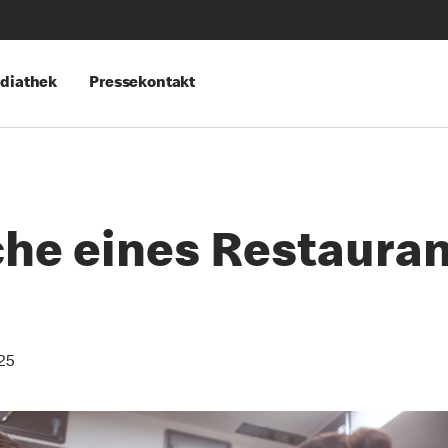
diathek
Pressekontakt
che eines Restaura
25