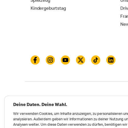
Spielzeug
Uns
Kindergeburtstag
Dri
Fra
New
Datenschutz
Impressum und Nutzungs­bed
Deine Daten. Deine Wahl.
Meldungen zu Menschen- und Umweltrechten
Wir verwenden Cookies, um Inhalte anzuzeigen, zu personalisieren und
analysieren. Außerdem geben wir Informationen zu deiner Nutzung un
Erklärung zur Barrierefreiheit
Privatsphäre 
Analysen weiter. Um diese Daten verwenden zu dürfen, benötigen wir d