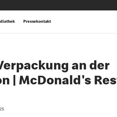
diathek
Pressekontakt
Verpackung an der
on | McDonald's Re
25