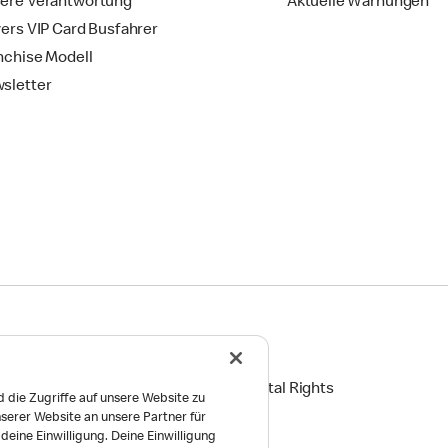
ere Verantwortung
Aktuelle Warnungen
vers VIP Card Busfahrer
nchise Modell
sletter
ingungen
Reports on Human and Environmental Rights
 die Zugriffe auf unsere Website zu
serer Website an unsere Partner für
Einstellungen
eine Einwilligung. Deine Einwilligung