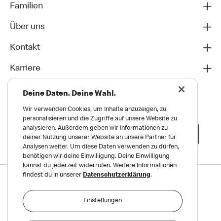
Familien
Über uns
Kontakt
Karriere
Deine Daten. Deine Wahl.
Wir verwenden Cookies, um Inhalte anzuzeigen, zu
personalisieren und die Zugriffe auf unsere Website zu
analysieren. Außerdem geben wir Informationen zu
deiner Nutzung unserer Website an unsere Partner für
Analysen weiter. Um diese Daten verwenden zu dürfen,
benötigen wir deine Einwilligung. Deine Einwilligung
kannst du jederzeit widerrufen. Weitere Informationen
findest du in unserer
Datenschutzerklärung
.
Datenschutz
Impressum und Nutzungs­bedingungen
Einstellungen
Meldungen zu Menschen- und Umweltrechten