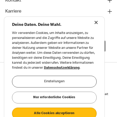
Kontakt
Karriere
Deine Daten. Deine Wahl.
Wir verwenden Cookies, um Inhalte anzuzeigen, zu
personalisieren und die Zugriffe auf unsere Website zu
analysieren. Außerdem geben wir Informationen zu
deiner Nutzung unserer Website an unsere Partner für
Analysen weiter. Um diese Daten verwenden zu dürfen,
benötigen wir deine Einwilligung. Deine Einwilligung
kannst du jederzeit widerrufen. Weitere Informationen
findest du in unserer
Datenschutzerklärung
.
Datenschutz
Impressum und Nutzungs­bedingungen
Einstellungen
Meldungen zu Menschen- und Umweltrechten
Reports on Human and Environmental Rights
Erklärung zur Barrierefreiheit
Nur erforderliche Cookies
Privatsphäre Einstellungen
Alle Cookies akzeptieren
©2026 McDonald’s. Alle Rechte vorbehalten.