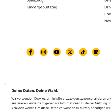
Spielzeug
Uns
Kindergeburtstag
Dri
Fra
New
Datenschutz
Impressum und Nutzungs­bed
Deine Daten. Deine Wahl.
Meldungen zu Menschen- und Umweltrechten
Wir verwenden Cookies, um Inhalte anzuzeigen, zu personalisieren und
analysieren. Außerdem geben wir Informationen zu deiner Nutzung un
Erklärung zur Barrierefreiheit
Privatsphäre 
Analysen weiter. Um diese Daten verwenden zu dürfen, benötigen wir d