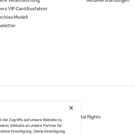
ere Verantwortung
Aktuelle Warnungen
vers VIP Card Busfahrer
nchise Modell
sletter
ingungen
Reports on Human and Environmental Rights
 die Zugriffe auf unsere Website zu
serer Website an unsere Partner für
Einstellungen
eine Einwilligung. Deine Einwilligung