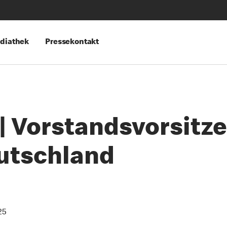
diathek
Pressekontakt
| Vorstandsvorsitz
utschland
25