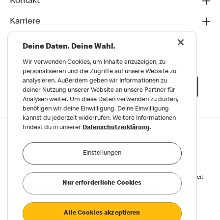
Kontakt
Karriere
Deine Daten. Deine Wahl.
Wir verwenden Cookies, um Inhalte anzuzeigen, zu
personalisieren und die Zugriffe auf unsere Website zu
analysieren. Außerdem geben wir Informationen zu
deiner Nutzung unserer Website an unsere Partner für
Analysen weiter. Um diese Daten verwenden zu dürfen,
benötigen wir deine Einwilligung. Deine Einwilligung
kannst du jederzeit widerrufen. Weitere Informationen
findest du in unserer
Datenschutzerklärung
.
Datenschutz
Impressum und Nutzungs­bedingungen
Einstellungen
Meldungen zu Menschen- und Umweltrechten
Reports on Human and Environmental Rights
Erklärung zur Barrierefreiheit
Nur erforderliche Cookies
Privatsphäre Einstellungen
Alle Cookies akzeptieren
©2026 McDonald’s. Alle Rechte vorbehalten.