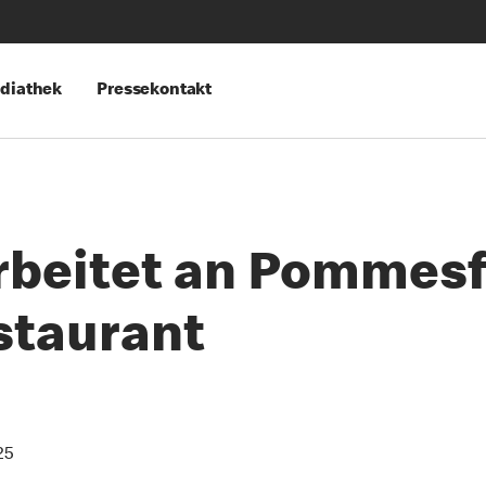
diathek
Pressekontakt
rbeitet an Pommesfr
staurant
25