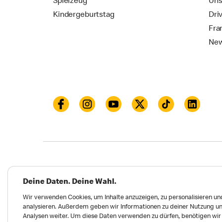
Spielzeug
Uns
Kindergeburtstag
Dri
Fra
New
Datenschutz
Impressum und Nutzungs­bed
Deine Daten. Deine Wahl.
Meldungen zu Menschen- und Umweltrechten
Wir verwenden Cookies, um Inhalte anzuzeigen, zu personalisieren und
analysieren. Außerdem geben wir Informationen zu deiner Nutzung un
Erklärung zur Barrierefreiheit
Privatsphäre 
Analysen weiter. Um diese Daten verwenden zu dürfen, benötigen wir d