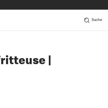
Suche
itteuse |