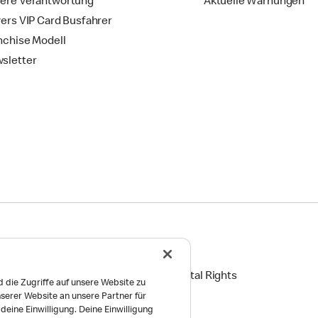
ere Verantwortung
Aktuelle Warnungen
vers VIP Card Busfahrer
nchise Modell
sletter
ingungen
Reports on Human and Environmental Rights
 die Zugriffe auf unsere Website zu
serer Website an unsere Partner für
Einstellungen
eine Einwilligung. Deine Einwilligung