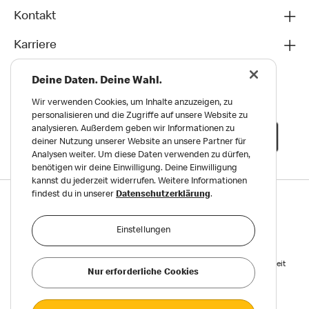
Kontakt
Karriere
Deine Daten. Deine Wahl.
Wir verwenden Cookies, um Inhalte anzuzeigen, zu
personalisieren und die Zugriffe auf unsere Website zu
analysieren. Außerdem geben wir Informationen zu
deiner Nutzung unserer Website an unsere Partner für
Analysen weiter. Um diese Daten verwenden zu dürfen,
benötigen wir deine Einwilligung. Deine Einwilligung
kannst du jederzeit widerrufen. Weitere Informationen
findest du in unserer
Datenschutzerklärung
.
Datenschutz
Impressum und Nutzungs­bedingungen
Einstellungen
Meldungen zu Menschen- und Umweltrechten
Reports on Human and Environmental Rights
Erklärung zur Barrierefreiheit
Nur erforderliche Cookies
Privatsphäre Einstellungen