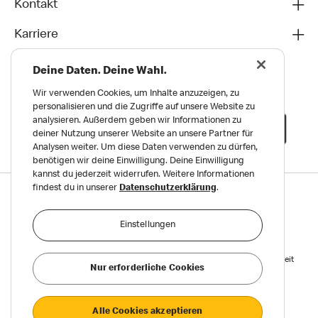
Kontakt
Karriere
Deine Daten. Deine Wahl.
Wir verwenden Cookies, um Inhalte anzuzeigen, zu
personalisieren und die Zugriffe auf unsere Website zu
analysieren. Außerdem geben wir Informationen zu
deiner Nutzung unserer Website an unsere Partner für
Analysen weiter. Um diese Daten verwenden zu dürfen,
benötigen wir deine Einwilligung. Deine Einwilligung
kannst du jederzeit widerrufen. Weitere Informationen
findest du in unserer
Datenschutzerklärung
.
Datenschutz
Impressum und Nutzungs­bedingungen
Einstellungen
Meldungen zu Menschen- und Umweltrechten
Reports on Human and Environmental Rights
Erklärung zur Barrierefreiheit
Nur erforderliche Cookies
Privatsphäre Einstellungen
Alle Cookies akzeptieren
©2026 McDonald’s. Alle Rechte vorbehalten.