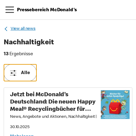
Pressebereich McDonald's
View all news
Nachhaltigkeit
13 Ergebnisse
13
Ergebnisse
Alle
Jetzt bei McDonald’s
Deutschland: Die neuen Happy
Meal® Recyclingbücher für
echte Spaßvögel
News, Angebote und Aktionen, Nachhaltigkeit
|
30.10.2025