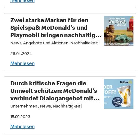
Mehr lesen
Zwei starke Marken für den
Spielspaß: McDonald’s und
Playmobil bringen nachhaltige
Spielfiguren ins Happy Meal®
News, Angebote und Aktionen, Nachhaltigkeit
|
26.04.2024
Mehr lesen
Durch kritische Fragen die
Umwelt schützen: McDonald’s
verbindet Dialogangebot mit
besonderer Spendenaktion
Unternehmen , News, Nachhaltigkeit
|
15.09.2023
Mehr lesen