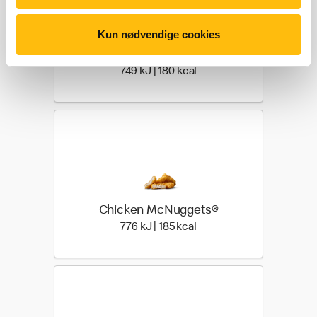
Kun nødvendige cookies
Hot wings 3 stk.
749 kilo joules | 180 kilo 
749 kJ | 180 kcal
Chicken McNuggets®
776 kilo joules | 185 kilo 
776 kJ | 185 kcal