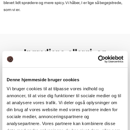
blevet lidt sprødere og mere spicy. Vi håber, I er lige så begejstrede,
som vi er.
Ingrediens, allergi- og
næringsoplysning
Denne hjemmeside bruger cookies
Næringsindhold
Vi bruger cookies til at tilpasse vores indhold og
annoncer, til at vise dig funktioner til sociale medier og til
Ingrediens- og allergioplysning
at analysere vores trafik. Vi deler også oplysninger om
din brug af vores website med vores partnere inden for
sociale medier, annonceringspartnere og
analysepartnere. Vores partnere kan kombinere disse