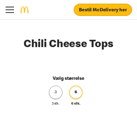
Bestil McDelivery her
Chili Cheese Tops
Vælg størrelse
3
6
3 stk.
6 stk.