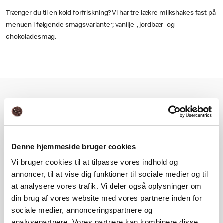
Trænger du til en kold forfriskning? Vi har tre lækre milkshakes fast på
menuen i følgende smagsvarianter; vanilje-, jordbær- og
chokoladesmag.
Ingrediens, allergi- og
næringsoplysning
Denne hjemmeside bruger cookies
Næringsindhold
Vi bruger cookies til at tilpasse vores indhold og
annoncer, til at vise dig funktioner til sociale medier og til
at analysere vores trafik. Vi deler også oplysninger om
Ingrediens- og allergioplysning
din brug af vores website med vores partnere inden for
sociale medier, annonceringspartnere og
analysepartnere. Vores partnere kan kombinere disse