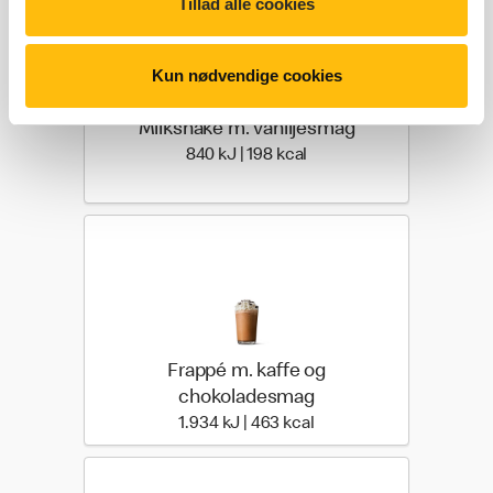
Tillad alle cookies
Kun nødvendige cookies
Milkshake m. vaniljesmag
840 kilo joules | 198 kilo 
840 kJ | 198 kcal
Frappé m. kaffe og
chokoladesmag
1.934 kilo joules | 463 ki
1.934 kJ | 463 kcal