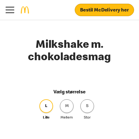
Bestil McDelivery her
Milkshake m.
chokoladesmag
Vælg størrelse
L
M
S
Lille
Mellem
Stor