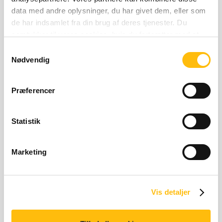
data med andre oplysninger, du har givet dem, eller som
de har indsamlet fra din brug af deres tjenester. Du
Næringsberegner
samtykker til vores cookies, hvis du fortsætter med at
anvende vores hjemmeside.
Samtykkevalg
Nødvendig
Relaterede produkter
Præferencer
Statistik
Marketing
Milkshake m. jordbærsmag
829 kilo joules | 196 kilo 
829 kJ | 196 kcal
Vis detaljer