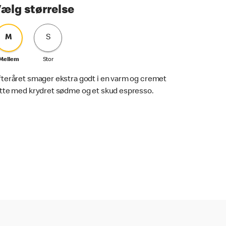
ælg størrelse
M
S
Mellem
Stor
fteråret smager ekstra godt i en varm og cremet
atte med krydret sødme og et skud espresso.