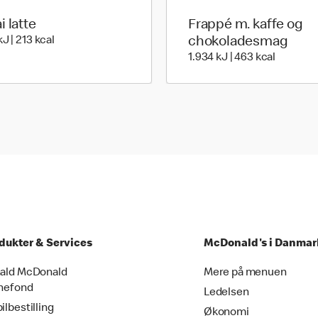
i latte
Frappé m. kaffe og
895 kilo joules | 213 kilo calories
J | 213 kcal
chokoladesmag
1.934 kil
1.934 kJ | 463 kcal
dukter & Services
McDonald's i Danmar
ald McDonald
Mere på menuen
nefond
Ledelsen
ilbestilling
Økonomi