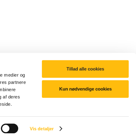
Tillad alle cookies
ale medier og
ores partnere
Kun nødvendige cookies
ombinere
g af deres
©2025 McDonald's. All Rights Reserved
eside.
Vis detaljer