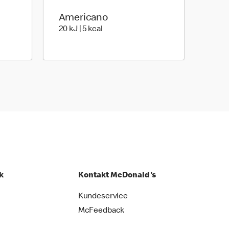
Americano
20 kilo joules | 5 kilo calories
20 kJ | 5 kcal
o joules | 463 kilo calories
k
Kontakt McDonald's
Kundeservice
McFeedback