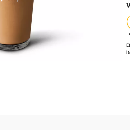
V
E
l