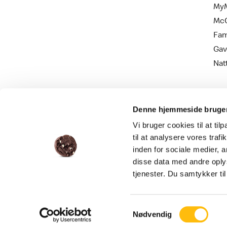
MyM
Mc
Fam
Gav
Nat
Denne hjemmeside bruger
Vi bruger cookies til at til
til at analysere vores tra
inden for sociale medier,
disse data med andre oplys
Persondatapolitik
Cookie information
tjenester. Du samtykker t
Samtykkevalg
Nødvendig