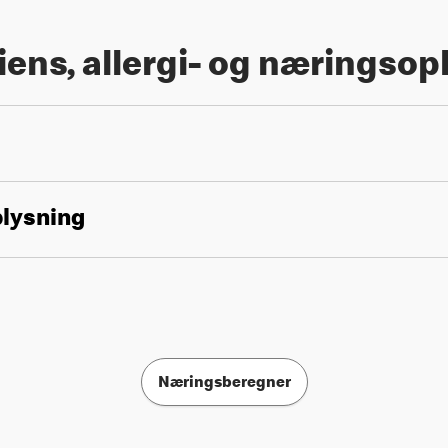
iens, allergi- og næringsop
plysning
Næringsberegner