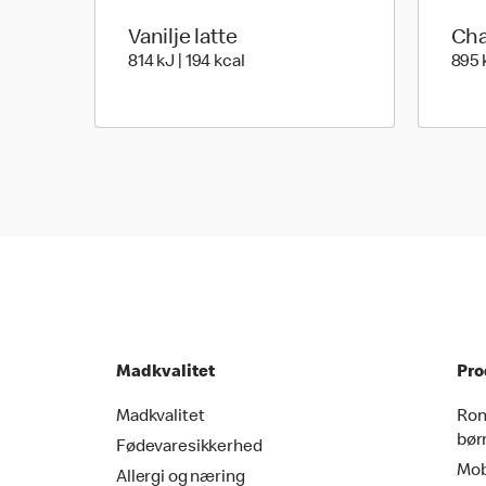
Vanilje latte
Cha
814 kilo joules | 194 kilo calories
814 kJ | 194 kcal
895 k
Madkvalitet
Pro
Madkvalitet
Ron
bør
Fødevaresikkerhed
Mob
Allergi og næring