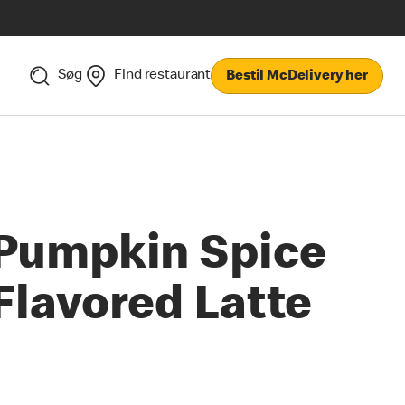
Søg
Find restaurant
Bestil McDelivery her
Pumpkin Spice
Flavored Latte