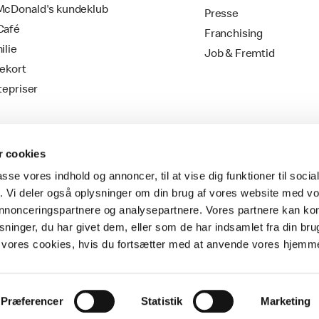
cDonald's kundeklub
Presse
Café
Franchising
ilie
Job & Fremtid
ekort
tepriser
 cookies
passe vores indhold og annoncer, til at vise dig funktioner til soci
fik. Vi deler også oplysninger om din brug af vores website med v
 annonceringspartnere og analysepartnere. Vores partnere kan k
ninger, du har givet dem, eller som de har indsamlet fra din bru
Vilkår & Betingelser
il vores cookies, hvis du fortsætter med at anvende vores hjemm
Præferencer
Statistik
Marketing