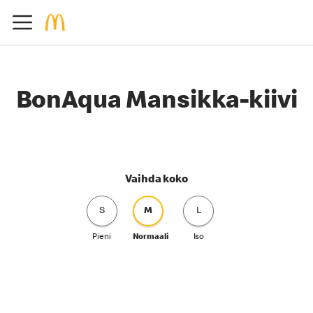
BonAqua Mansikka-kiivi
Vaihda koko
S
M
L
Pieni
Normaali
Iso