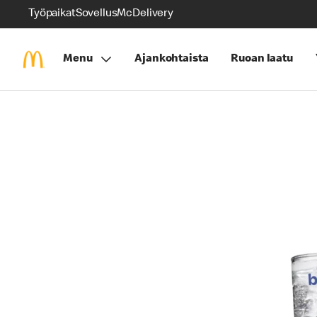
Työpaikat
Sovellus
McDelivery
Menu
Ajankohtaista
Ruoan laatu