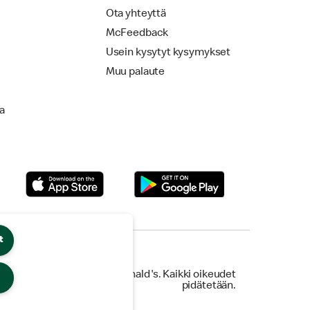
Ota yhteyttä
McFeedback
Usein kysytyt kysymykset
Muu palaute
la
t
© 2026 McDonald's. Kaikki oikeudet
pidätetään.