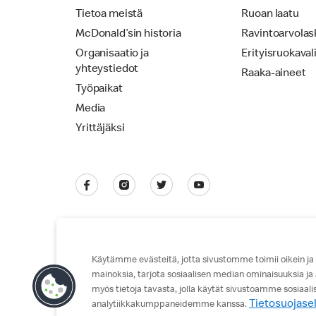
Tietoa meistä
Ruoan laatu
McDonald’sin historia
Ravintoarvolas
Organisaatio ja
Erityisruokaval
yhteystiedot
Raaka-aineet
Työpaikat
Media
Yrittäjäksi
Käytämme evästeitä, jotta sivustomme toimii oikein ja
mainoksia, tarjota sosiaalisen median ominaisuuksia ja
Tietosuojaseloste
Käyttöehdot
myös tietoja tavasta, jolla käytät sivustoamme sosiaal
Tietosuojase
analytiikkakumppaneidemme kanssa.