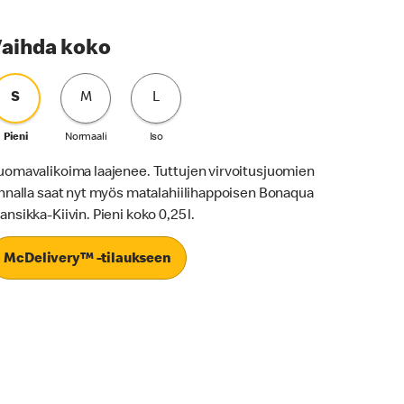
aihda koko
S
M
L
Pieni
Normaali
Iso
uomavalikoima laajenee. Tuttujen virvoitusjuomien
innalla saat nyt myös matalahiilihappoisen Bonaqua
ansikka-Kiivin. Pieni koko 0,25 l.
McDelivery™ -tilaukseen