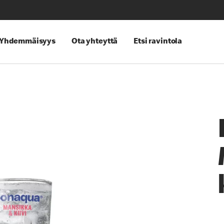
Yhdemmäisyys
Ota yhteyttä
Etsi ravintola