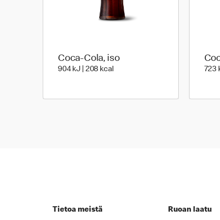
Coca-Cola, iso
Coc
904 Energia | 208 Energia
904 kJ | 208 kcal
723 k
Tietoa meistä
Ruoan laatu