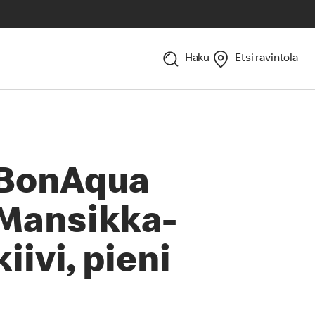
Haku
Etsi ravintola
BonAqua
Mansikka-
kiivi, pieni