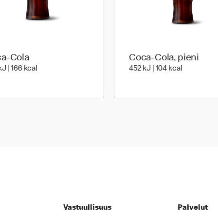
a-Cola
Coca-Cola, pieni
723 Energia | 166 Energia
452 Energi
J | 166 kcal
452 kJ | 104 kcal
Vastuullisuus
Palvelut