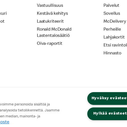
Vastuullisuus
Palvelut
kuri
Kestävä kehitys
Sovellus
iot
Laatukriteerit
McDelivery
Ronald McDonald
Perheille
Lastentalosäätiö
Lahjakortit
Oiva-raportit
Etsi ravinto
Hinnasto
Hyväksy evästee
 voimme personoida sisältöä ja
 analysoida tietoliikennettä. Jaamme
Hylkää evästeet
isen median, mainonta- ja
loste