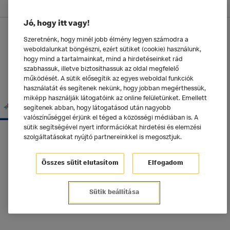
Jó, hogy itt vagy!
Adatkezelési tájékoztató
Szeretnénk, hogy minél jobb élmény legyen számodra a
weboldalunkat böngészni, ezért sütiket (cookie) használunk,
McDonald's Alkalmazás
Sütik beállítása
hogy mind a tartalmainkat, mind a hirdetéseinket rád
szabhassuk, illetve biztosíthassuk az oldal megfelelő
©2025 McDonald's Magyarország
működését. A sütik elősegítik az egyes weboldal funkciók
használatát és segítenek nekünk, hogy jobban megérthessük,
miképp használják látogatóink az online felületünket. Emellett
segítenek abban, hogy látogatásod után nagyobb
valószínűséggel érjünk el téged a közösségi médiában is. A
sütik segítségével nyert információkat hirdetési és elemzési
szolgáltatásokat nyújtó partnereinkkel is megosztjuk.
Összes sütit elutasítom
Elfogadom
Sütik beállítása