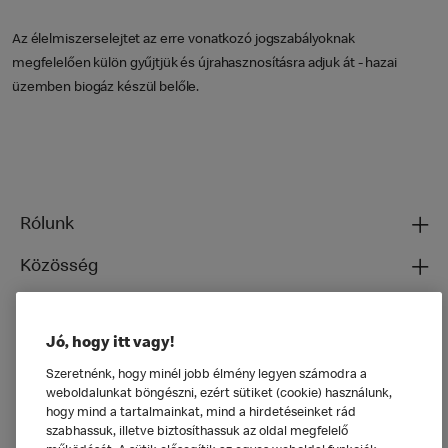
Az élelmiszerselejtet az erre vonatkozó jogszabályoknak
megfelelően külön gyűjtjük és újrahasznosításra adjuk át - hazai
üzemben biogáz készül belőle.
Rólunk
Közösség
Ételeinkről
Jó, hogy itt vagy!
Általános
Szeretnénk, hogy minél jobb élmény legyen számodra a
weboldalunkat böngészni, ezért sütiket (cookie) használunk,
hogy mind a tartalmainkat, mind a hirdetéseinket rád
szabhassuk, illetve biztosíthassuk az oldal megfelelő