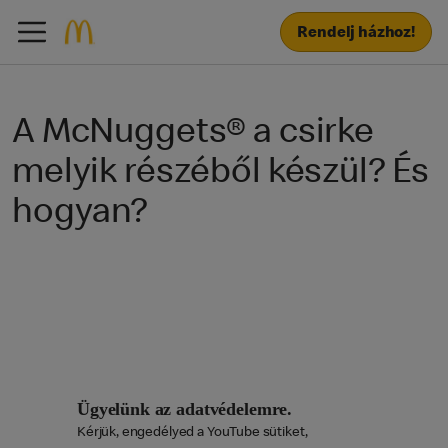
Rendelj házhoz!
A McNuggets® a csirke
melyik részéből készül? És
hogyan?
Ügyelünk az adatvédelemre.
Kérjük, engedélyed a YouTube sütiket,