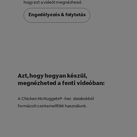

hogy ezt a videót megnézhesd.
Engedélyezés & folytatás
Azt, hogy hogyan készül,
megnézheted a fenti videóban:
A ​Chicken McNuggets® -hez darabokból
formázott csirkemellfilét használunk.