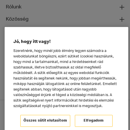
Rólunk
Közösség
Ételeinkről
Jó, hogy itt vagy!
Általános
Szeretnénk, hogy minél jobb élmény legyen számodra a
weboldalunkat böngészni, ezért sütiket (cookie) használunk,
hogy mind a tartalmainkat, mind a hirdetéseinket rád
szabhassuk, illetve biztosíthassuk az oldal megfelelő
működését. A sütik elősegítik az egyes weboldal funkciók
használatát és segítenek nekünk, hogy jobban megérthessük,
miképp használják látogatóink az online felületünket. Emellett
segítenek abban, hogy látogatásod után nagyobb
valószínűséggel érjünk el téged a közösségi médiában is. A
sütik segítségével nyert információkat hirdetési és elemzési
szolgáltatásokat nyújtó partnereinkkel is megosztjuk.
Adatkezelési tájékoztató
McDonald's Alkalmazás
Sütik beállítása
Összes sütit elutasítom
Elfogadom