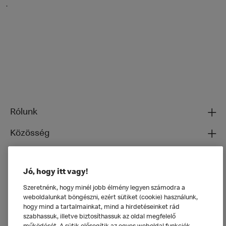
.
Rólunk
Közösség
Ételeinkről
Jó, hogy itt vagy!
Általános
Szeretnénk, hogy minél jobb élmény legyen számodra a
weboldalunkat böngészni, ezért sütiket (cookie) használunk,
hogy mind a tartalmainkat, mind a hirdetéseinket rád
szabhassuk, illetve biztosíthassuk az oldal megfelelő