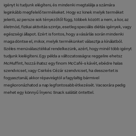
igényt ki tudjunk elégíteni, és mindenki megtalálja a számára
leginkább megfelelő termékeket. Hogy ez kinek melyik terméket
jelenti, az persze sok tényezőtől függ, többek között a nem, a kor, az
életmód, fizikai aktivitás szintje, esetleg speciális diétás igények, vagy
egészségi állapot. Ezért is fontos, hogy a vásárlás során mindenki
maga döntse el, mikor, melyik termékünket választja a kínálatból.
Széles menüválasztékkal rendelkezünk, azért, hogy minél több igényt
tudjunk kielégíteni. Egy példa a változatosságra: reggelire ehetsz
McMuffint, hozzá ihatsz egy finom McCafé-s kávét, ebédre halas
szendvicset, vagy Csirkés Cézár szendvicset, ha desszertet is
fogyasztanál, akkor répavirágtól a fagylaltig bármivel
megkoronázhatod a nap legfontosabb étkezését. Vacsorára pedig
mehet egy könnyű Ínyenc Snack salátát öntettel.