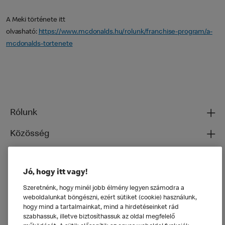
A Meki története itt
olvasható:
https://www.mcdonalds.hu/rolunk/franchise-program/a-
mcdonalds-tortenete
Rólunk
Közösség
Ételeinkről
Jó, hogy itt vagy!
Általános
Szeretnénk, hogy minél jobb élmény legyen számodra a
weboldalunkat böngészni, ezért sütiket (cookie) használunk,
hogy mind a tartalmainkat, mind a hirdetéseinket rád
szabhassuk, illetve biztosíthassuk az oldal megfelelő