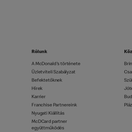
Rólunk
Köz
A McDonald's története
Bri
Üzletviteli Szabályzat
Csa
Befektetőknek
Szü
Hírek
Jót
Karrier
Bud
Franchise Partnereink
Plá
Nyugati Kiállítás
McDCard partner
együttműködés