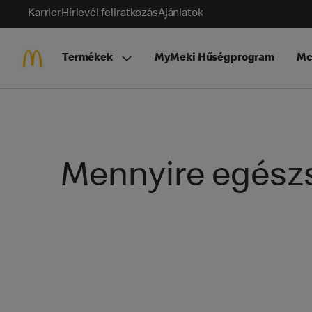
Karrier
Hírlevél feliratkozás
Ajánlatok
Termékek
MyMeki Hűségprogram
Mc
Mennyire egészs