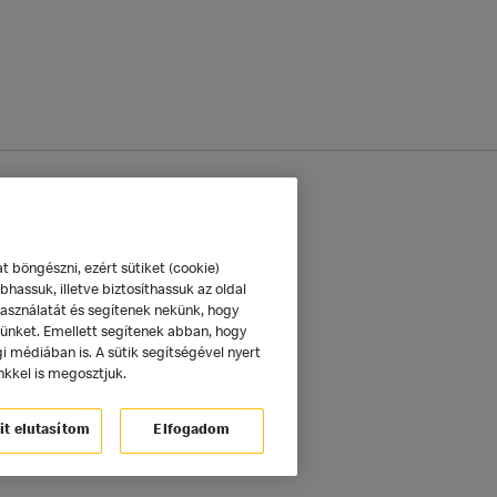
mazás
Sütik beállítása
böngészni, ezért sütiket (cookie)
hassuk, illetve biztosíthassuk az oldal
használatát és segítenek nekünk, hogy
tünket. Emellett segítenek abban, hogy
 médiában is. A sütik segítségével nyert
nkkel is megosztjuk.
it elutasítom
Elfogadom