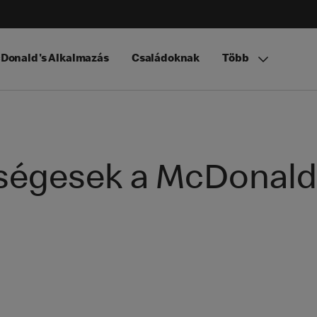
Donald's Alkalmazás
Családoknak
Több
égesek a McDonald'