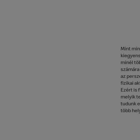
Mint min
kiegyens
minél töb
számára 
az persz
fizikai a
Ezért is
melyik te
tudunk e
több hel