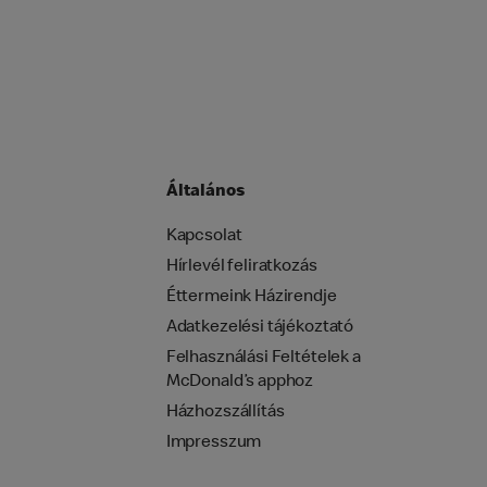
Általános
Kapcsolat
Hírlevél feliratkozás
Éttermeink Házirendje
Adatkezelési tájékoztató
Felhasználási Feltételek a
McDonald’s apphoz
Házhozszállítás
Impresszum