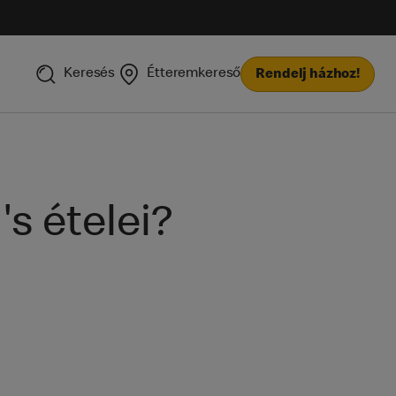
Keresés
Étteremkereső
Rendelj házhoz!
s ételei?