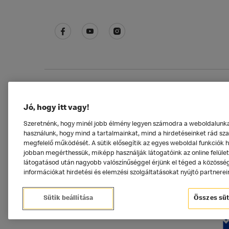
Adatkezelési tájékoztató
McDonald's Alkal
Jó, hogy itt vagy!
Szeretnénk, hogy minél jobb élmény legyen számodra a weboldalunkat 
használunk, hogy mind a tartalmainkat, mind a hirdetéseinket rád szab
megfelelő működését. A sütik elősegítik az egyes weboldal funkciók 
jobban megérthessük, miképp használják látogatóink az online felüle
látogatásod után nagyobb valószínűséggel érjünk el téged a közösségi
információkat hirdetési és elemzési szolgáltatásokat nyújtó partnerei
Sütik beállítása
Összes süt