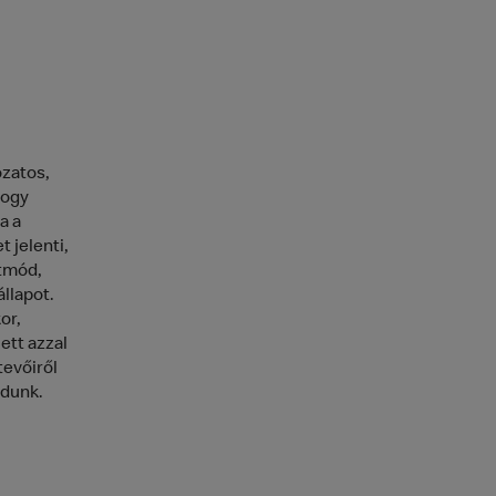
ozatos,
hogy
a a
 jelenti,
etmód,
állapot.
or,
ett azzal
tevőiről
adunk.