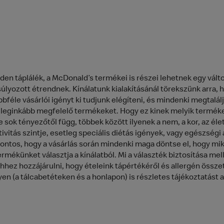
den táplálék, a McDonald’s termékei is részei lehetnek egy vált
úlyozott étrendnek. Kínálatunk kialakításánál törekszünk arra, 
bféle vásárlói igényt ki tudjunk elégíteni, és mindenki megtalálj
leginkább megfelelő termékeket. Hogy ez kinek melyik terméket
e sok tényezőtől függ, többek között ilyenek a nem, a kor, az él
ktivitás szintje, esetleg speciális diétás igények, vagy egészségi 
 fontos, hogy a vásárlás során mindenki maga döntse el, hogy mik
rmékünket választja a kínálatból. Mi a választék biztosítása mell
hhez hozzájárulni, hogy ételeink tápértékéről és allergén össze
yen (a tálcabetéteken és a honlapon) is részletes tájékoztatást 