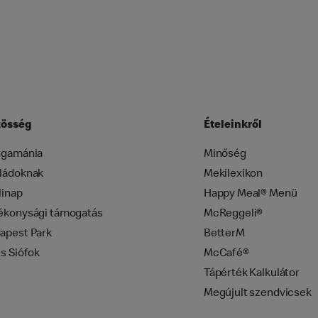
össég
Ételeinkről
ngamánia
Minőség
ládoknak
Mekilexikon
linap
Happy Meal® Menü
ékonysági támogatás
McReggeli®
apest Park
BetterM
zs Siófok
McCafé®
Tápérték Kalkulátor
Megújult szendvicsek