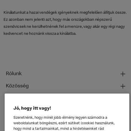
Kínálatunkat a hazai vendégek igényeknek megfelelően állítjuk össze.
Ez azonban nem jelenti azt, hogy más országokban népszerű
szendvicsek ne kerülhetnének fel a menüre, vagy akár egy régi nagy
kedvencet ne hoznánk vissza a kínálatba.
Rólunk
Közösség
Ételeinkről
Jó, hogy itt vagy!
Általános
Szeretnénk, hogy minél jobb élmény legyen számodra a
weboldalunkat böngészni, ezért sütiket (cookie) használunk,
hogy mind a tartalmainkat, mind a hirdetéseinket rád