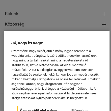
Rólunk
Közösség
Ételeinkről
Jó, hogy itt vagy!
Általános
Szeretnénk, hogy minél jobb élmény legyen számodra a
weboldalunkat böngészni, ezért sütiket (cookie) használunk,
hogy mind a tartalmainkat, mind a hirdetéseinket rád
szabhassuk, illetve biztosíthassuk az oldal megfelelő
működését. A sütik elősegítik az egyes weboldal funkciók
használatát és segítenek nekünk, hogy jobban megérthessük,
miképp használják látogatóink az online felületünket. Emellett
segítenek abban, hogy látogatásod után nagyobb
valószínűséggel érjünk el téged a közösségi médiában is. A
sütik segítségével nyert információkat hirdetési és elemzési
szolgáltatásokat nyújtó partnereinkkel is megosztjuk.
Adatkezelési tájékoztató
McDonald's Alkalmazás
Sütik beállítása
Összes sütit elutasítom
Elfogadom