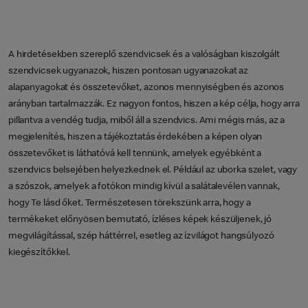
A hirdetésekben szereplő szendvicsek és a valóságban kiszolgált
szendvicsek ugyanazok, hiszen pontosan ugyanazokat az
alapanyagokat és összetevőket, azonos mennyiségben és azonos
arányban tartalmazzák. Ez nagyon fontos, hiszen a kép célja, hogy arra
pillantva a vendég tudja, miből áll a szendvics. Ami mégis más, az a
megjelenítés, hiszen a tájékoztatás érdekében a képen olyan
összetevőket is láthatóvá kell tennünk, amelyek egyébként a
szendvics belsejében helyezkednek el. Például az uborka szelet, vagy
a szószok, amelyek a fotókon mindig kívül a salátalevélen vannak,
hogy Te lásd őket. Természetesen törekszünk arra, hogy a
termékeket előnyösen bemutató, ízléses képek készüljenek, jó
megvilágítással, szép háttérrel, esetleg az ízvilágot hangsúlyozó
kiegészítőkkel.