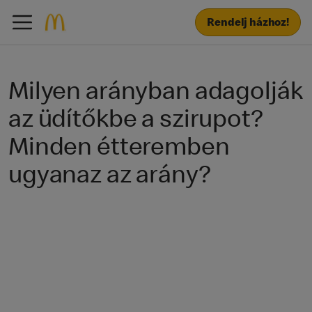
Rendelj házhoz!
Milyen arányban adagolják
az üdítőkbe a szirupot?
Minden étteremben
ugyanaz az arány?