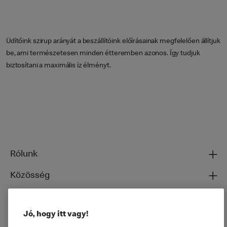
Üdítőink szirup arányát a beszállítóink előírásainak megfelelően állítjuk
be, ami természetesen minden étteremben azonos. Így tudjuk
biztosítani a maximális íz élményt.
Rólunk
Közösség
Ételeinkről
Jó, hogy itt vagy!
Általános