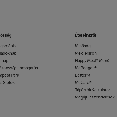
össég
Ételeinkről
ngamánia
Minőség
ládoknak
Mekilexikon
linap
Happy Meal® Menü
ékonysági támogatás
McReggeli®
apest Park
BetterM
zs Siófok
McCafé®
Tápérték Kalkulátor
Megújult szendvicsek