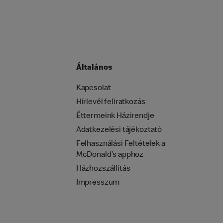
Általános
Kapcsolat
Hírlevél feliratkozás
Éttermeink Házirendje
Adatkezelési tájékoztató
Felhasználási Feltételek a
McDonald’s apphoz
Házhozszállítás
Impresszum