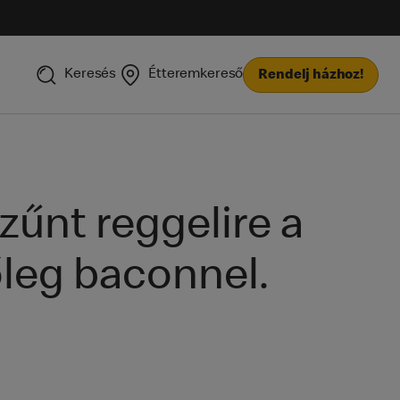
Keresés
Étteremkereső
Rendelj házhoz!
zűnt reggelire a
őleg baconnel.