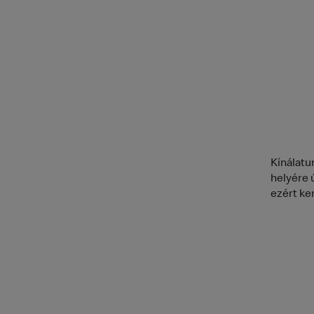
Kínálatu
helyére ú
ezért ker