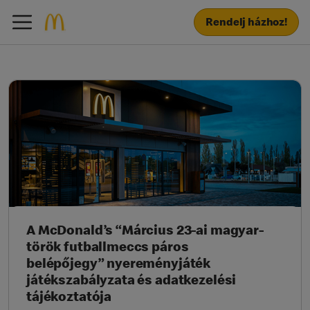
Rendelj házhoz!
A McDonald’s “Március 23-ai magyar-
török futballmeccs páros
belépőjegy” nyereményjáték
játékszabályzata és adatkezelési
tájékoztatója