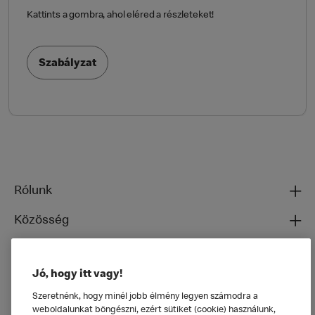
Kattints a gombra, ahol eléred a részleteket!
Szabályzat
Rólunk
Közösség
Ételeinkről
Jó, hogy itt vagy!
Általános
Szeretnénk, hogy minél jobb élmény legyen számodra a
weboldalunkat böngészni, ezért sütiket (cookie) használunk,