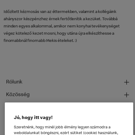
Időzített kézmosás van az éttermekben, valamint a kollégáink
ahányszor készpénzhez érnek fertőtlenítik a kezüket. Továbbá
minden egyes alkalommal, amikor nem konyhai tevékenységet
végez kötelező kezet mosni, hogy utána újra elkészíthesse a
finomabbnál finomabb Mekis ételeket. :)
Rólunk
Közösség
Ételeinkről
Jó, hogy itt vagy!
Általános
Szeretnénk, hogy minél jobb élmény legyen számodra a
weboldalunkat böngészni, ezért sütiket (cookie) használunk,