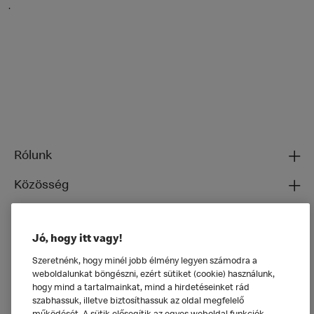
.
Rólunk
Közösség
Ételeinkről
Jó, hogy itt vagy!
Általános
Szeretnénk, hogy minél jobb élmény legyen számodra a
weboldalunkat böngészni, ezért sütiket (cookie) használunk,
hogy mind a tartalmainkat, mind a hirdetéseinket rád
szabhassuk, illetve biztosíthassuk az oldal megfelelő