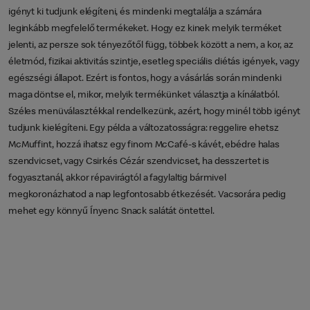
igényt ki tudjunk elégíteni, és mindenki megtalálja a számára
leginkább megfelelő termékeket. Hogy ez kinek melyik terméket
jelenti, az persze sok tényezőtől függ, többek között a nem, a kor, az
életmód, fizikai aktivitás szintje, esetleg speciális diétás igények, vagy
egészségi állapot. Ezért is fontos, hogy a vásárlás során mindenki
maga döntse el, mikor, melyik termékünket választja a kínálatból.
Széles menüválasztékkal rendelkezünk, azért, hogy minél több igényt
tudjunk kielégíteni. Egy példa a változatosságra: reggelire ehetsz
McMuffint, hozzá ihatsz egy finom McCafé-s kávét, ebédre halas
szendvicset, vagy Csirkés Cézár szendvicset, ha desszertet is
fogyasztanál, akkor répavirágtól a fagylaltig bármivel
megkoronázhatod a nap legfontosabb étkezését. Vacsorára pedig
mehet egy könnyű Ínyenc Snack salátát öntettel.