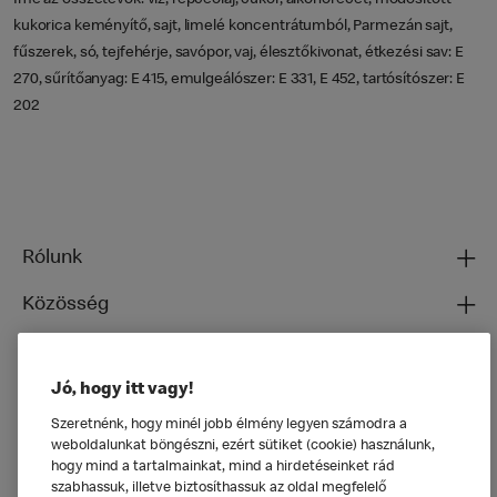
Íme az összetevők: víz, repceolaj, cukor, alkohol ecet, módosított
kukorica keményítő, sajt, limelé koncentrátumból, Parmezán sajt,
fűszerek, só, tejfehérje, savópor, vaj, élesztőkivonat, étkezési sav: E
270, sűrítőanyag: E 415, emulgeálószer: E 331, E 452, tartósítószer: E
202
Rólunk
Közösség
Ételeinkről
Jó, hogy itt vagy!
Általános
Szeretnénk, hogy minél jobb élmény legyen számodra a
weboldalunkat böngészni, ezért sütiket (cookie) használunk,
hogy mind a tartalmainkat, mind a hirdetéseinket rád
szabhassuk, illetve biztosíthassuk az oldal megfelelő