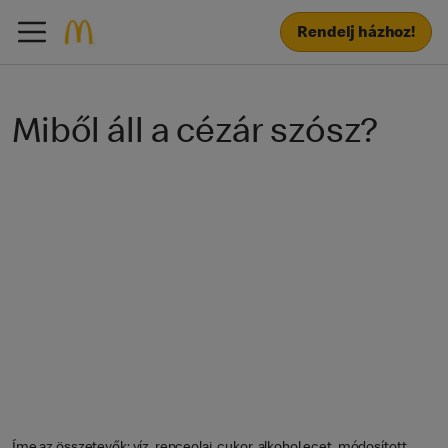
Rendelj házhoz!
Miből áll a cézár szósz?