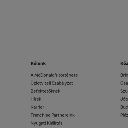
Rólunk
Köz
A McDonald's története
Bri
Üzletviteli Szabályzat
Csa
Befektetőknek
Szü
Hírek
Jót
Karrier
Bud
Franchise Partnereink
Plá
Nyugati Kiállítás