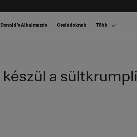
Donald's Alkalmazás
Családoknak
Több
 készül a sültkrumpl