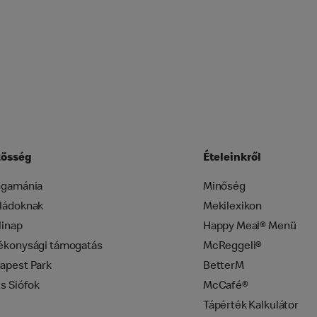
össég
Ételeinkről
ngamánia
Minőség
ládoknak
Mekilexikon
linap
Happy Meal® Menü
ékonysági támogatás
McReggeli®
apest Park
BetterM
zs Siófok
McCafé®
Tápérték Kalkulátor