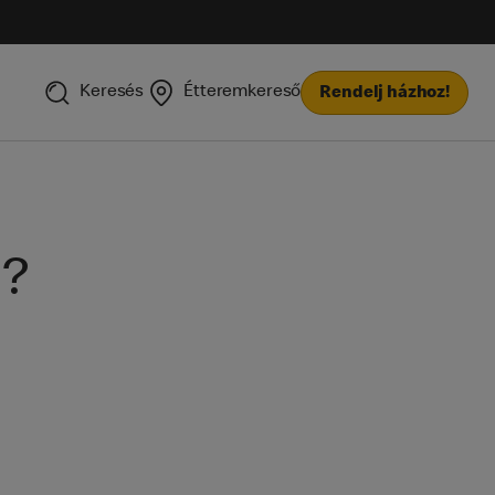
Keresés
Étteremkereső
Rendelj házhoz!
i?