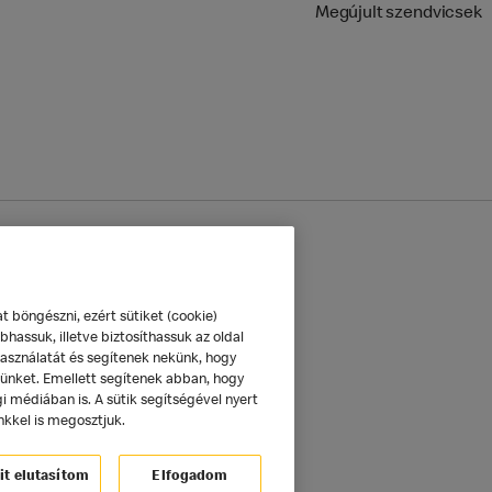
Megújult szendvicsek
mazás
Sütik beállítása
böngészni, ezért sütiket (cookie)
hassuk, illetve biztosíthassuk az oldal
használatát és segítenek nekünk, hogy
tünket. Emellett segítenek abban, hogy
 médiában is. A sütik segítségével nyert
nkkel is megosztjuk.
it elutasítom
Elfogadom