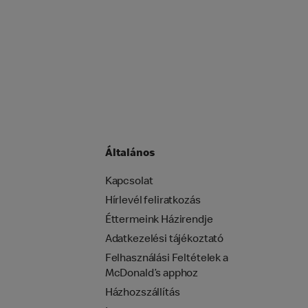
Általános
Kapcsolat
Hírlevél feliratkozás
Éttermeink Házirendje
Adatkezelési tájékoztató
Felhasználási Feltételek a
McDonald’s apphoz
Házhozszállítás