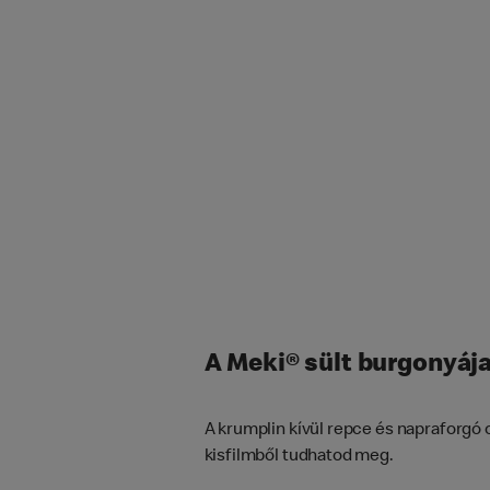
A Meki® sült burgonyája
A krumplin kívül repce és napraforgó o
kisfilmből tudhatod meg.