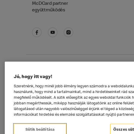
McDCard partner
együttműködés
Adatkezelési tájékoztató
McDonald's Alkal
Jó, hogy itt vagy!
Szeretnénk, hogy minél jobb élmény legyen számodra a weboldalunkat 
használunk, hogy mind a tartalmainkat, mind a hirdetéseinket rád szab
megfelelő működését. A sütik elősegítik az egyes weboldal funkciók 
jobban megérthessük, miképp használják látogatóink az online felüle
látogatásod után nagyobb valószínűséggel érjünk el téged a közösségi
információkat hirdetési és elemzési szolgáltatásokat nyújtó partnerei
Sütik beállítása
Összes süt