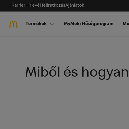
Karrier
Hírlevél feliratkozás
Ajánlatok
Termékek
MyMeki Hűségprogram
Mc
Miből és hogyan