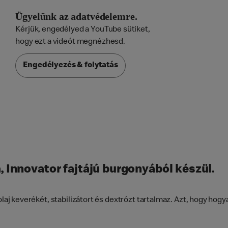
Ügyelünk az adatvédelemre.
Kérjük, engedélyed a YouTube sütiket,

hogy ezt a videót megnézhesd.
Engedélyezés & folytatás
, Innovator fajtájú burgonyából készül.
laj keverékét, stabilizátort és dextrózt tartalmaz. Azt, hogy hogya