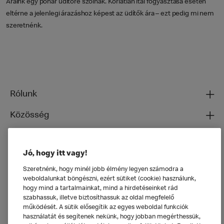
Áraink egy pohár üdítőre szólnak. Korlátlan ital fogyasztása esetén
eltérne a jelenlegi árazáshoz képest az üdítők ára – ezt pedig mi nem
szeretnénk.
Rólunk
Közösség
Ételeinkről
Jó, hogy itt vagy!
Általános
Szeretnénk, hogy minél jobb élmény legyen számodra a
weboldalunkat böngészni, ezért sütiket (cookie) használunk,
hogy mind a tartalmainkat, mind a hirdetéseinket rád
szabhassuk, illetve biztosíthassuk az oldal megfelelő
működését. A sütik elősegítik az egyes weboldal funkciók
használatát és segítenek nekünk, hogy jobban megérthessük,