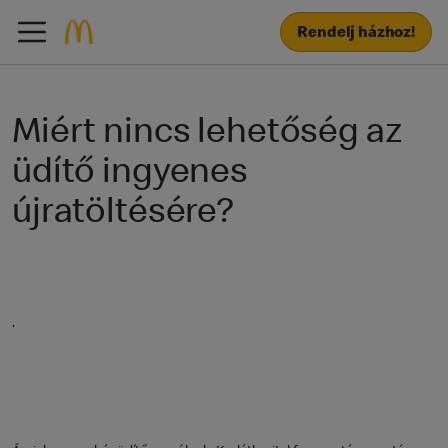
Rendelj házhoz!
Miért nincs lehetőség az
üdítő ingyenes
újratöltésére?
.