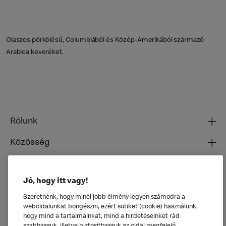
Olaszos pörkölésű, Columbiából és Közép-Amerikából származó
Arabica keveréket.
Rólunk
Közösség
Ételeinkről
Jó, hogy itt vagy!
Általános
Szeretnénk, hogy minél jobb élmény legyen számodra a
weboldalunkat böngészni, ezért sütiket (cookie) használunk,
hogy mind a tartalmainkat, mind a hirdetéseinket rád