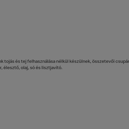
k tojás és tej felhasználása nélkül készülnek, összetevői csupán 
, élesztő, olaj, só és lisztjavító.