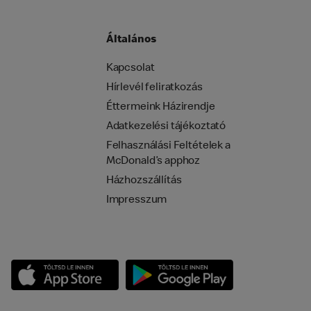
Általános
Kapcsolat
Hírlevél feliratkozás
Éttermeink Házirendje
Adatkezelési tájékoztató
Felhasználási Feltételek a
McDonald’s apphoz
Házhozszállítás
Impresszum