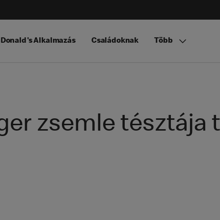
Donald's Alkalmazás
Családoknak
Több
r zsemle tésztája t