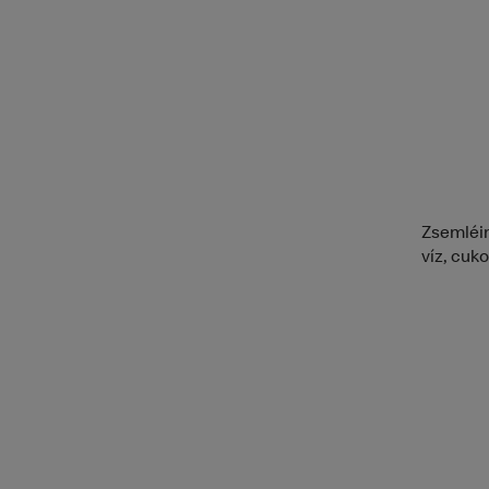
Zsemléin
víz, cukor