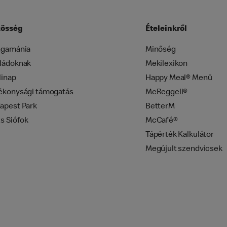
össég
Ételeinkről
ngamánia
Minőség
ládoknak
Mekilexikon
linap
Happy Meal® Menü
ékonysági támogatás
McReggeli®
apest Park
BetterM
zs Siófok
McCafé®
Tápérték Kalkulátor
Megújult szendvicsek