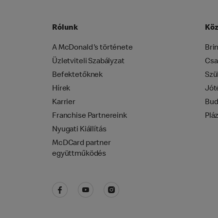
Rólunk
Köz
A McDonald's története
Bri
Üzletviteli Szabályzat
Csa
Befektetőknek
Szü
Hírek
Jót
Karrier
Bud
Franchise Partnereink
Plá
Nyugati Kiállítás
McDCard partner
együttműködés