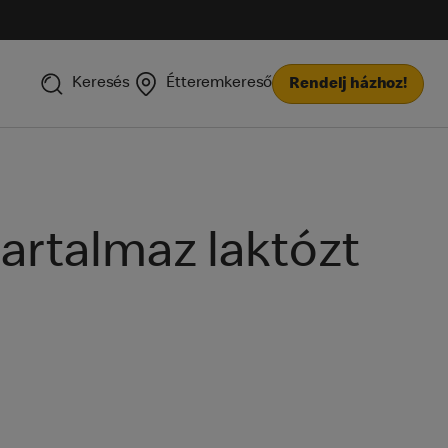
Keresés
Étteremkereső
Rendelj házhoz!
artalmaz laktózt