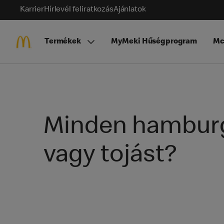
Karrier
Hírlevél feliratkozás
Ajánlatok
Termékek
MyMeki Hűségprogram
Mc
Minden hamburge
vagy tojást?