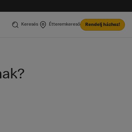
Keresés
Étteremkereső
Rendelj házhoz!
nak?