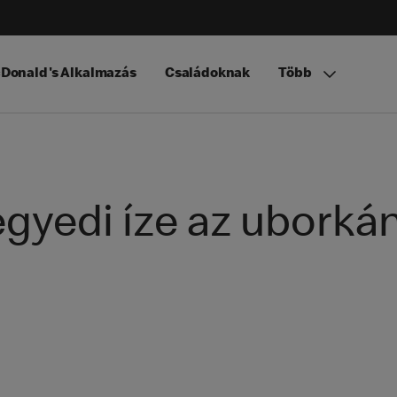
Donald's Alkalmazás
Családoknak
Több
egyedi íze az uborká