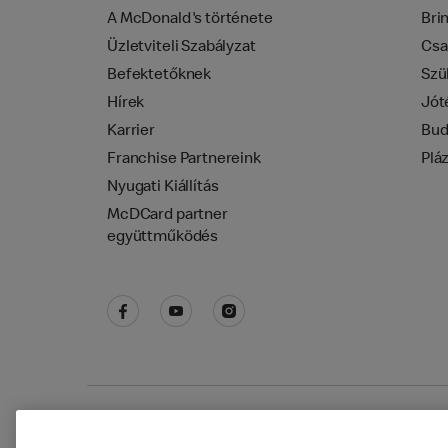
A McDonald's története
Bri
Üzletviteli Szabályzat
Csa
Befektetőknek
Szü
Hírek
Jót
Karrier
Bud
Franchise Partnereink
Plá
Nyugati Kiállítás
McDCard partner
együttműködés