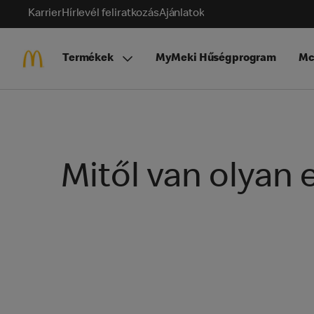
Karrier
Hírlevél feliratkozás
Ajánlatok
Termékek
MyMeki Hűségprogram
Mc
Mitől van olyan 