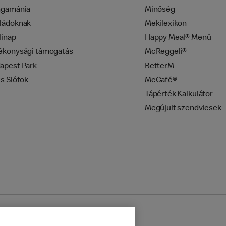
ngamánia
Minőség
ládoknak
Mekilexikon
linap
Happy Meal® Menü
ékonysági támogatás
McReggeli®
apest Park
BetterM
zs Siófok
McCafé®
Tápérték Kalkulátor
Megújult szendvicsek