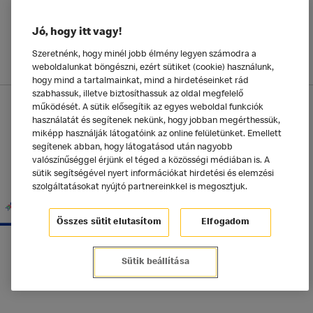
Jó, hogy itt vagy!
Szeretnénk, hogy minél jobb élmény legyen számodra a
weboldalunkat böngészni, ezért sütiket (cookie) használunk,
hogy mind a tartalmainkat, mind a hirdetéseinket rád
szabhassuk, illetve biztosíthassuk az oldal megfelelő
Adatkezelési tájékoztató
működését. A sütik elősegítik az egyes weboldal funkciók
használatát és segítenek nekünk, hogy jobban megérthessük,
McDonald's Alkalmazás
Sütik beállítása
miképp használják látogatóink az online felületünket. Emellett
segítenek abban, hogy látogatásod után nagyobb
valószínűséggel érjünk el téged a közösségi médiában is. A
©2025 McDonald's Magyarország
sütik segítségével nyert információkat hirdetési és elemzési
szolgáltatásokat nyújtó partnereinkkel is megosztjuk.
Összes sütit elutasítom
Elfogadom
Sütik beállítása