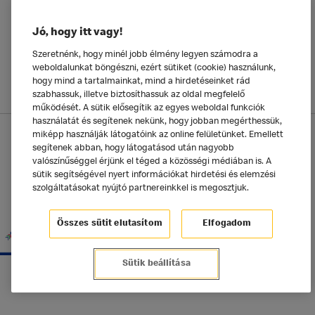
Jó, hogy itt vagy!
Szeretnénk, hogy minél jobb élmény legyen számodra a
weboldalunkat böngészni, ezért sütiket (cookie) használunk,
hogy mind a tartalmainkat, mind a hirdetéseinket rád
szabhassuk, illetve biztosíthassuk az oldal megfelelő
működését. A sütik elősegítik az egyes weboldal funkciók
használatát és segítenek nekünk, hogy jobban megérthessük,
Adatkezelési tájékoztató
miképp használják látogatóink az online felületünket. Emellett
segítenek abban, hogy látogatásod után nagyobb
McDonald's Alkalmazás
Sütik beállítása
valószínűséggel érjünk el téged a közösségi médiában is. A
sütik segítségével nyert információkat hirdetési és elemzési
szolgáltatásokat nyújtó partnereinkkel is megosztjuk.
©2025 McDonald's Magyarország
Összes sütit elutasítom
Elfogadom
Sütik beállítása