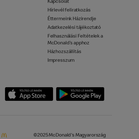
Kapcsolat
Hírlevél feliratkozás
Éttermeink Házirendje
Adatkezelési tájékoztató
Felhasználási Feltételek a
McDonald’s apphoz
Házhozszállítás
Impresszum
©2025 McDonald's Magyarország