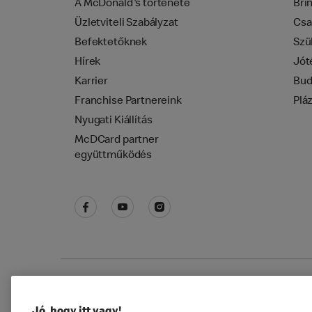
A McDonald's története
Bri
Üzletviteli Szabályzat
Csa
Befektetőknek
Szü
Hírek
Jót
Karrier
Bud
Franchise Partnereink
Plá
Nyugati Kiállítás
McDCard partner
együttműködés
Adatkezelési tájékoztató
McDonald's Alkal