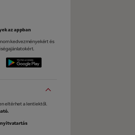
yek az appban
 finom kedvezményekért és
ségajánlatokért.
 eltérhet a lentiektől.
ató.
nyitvatartás