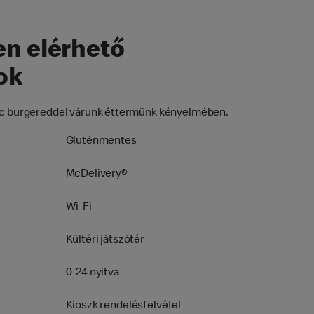
n elérhető
ok
enc burgereddel várunk éttermünk kényelmében.
Gluténmentes
McDelivery®
Wi-Fi
Kültéri játszótér
0-24 nyitva
Kioszk rendelésfelvétel