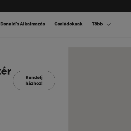
Donald's Alkalmazás
Családoknak
Több
tér
Rendelj
házhoz!