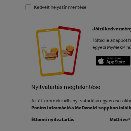
Kedvelt helyszín mentése
Jóízű kedvezmén
Töltsd le az appot
egyedi MyMeki® hű
Nyitvatartás megtekintése
Az étterem aktuális nyitvatartása egyes esetekben
Pontos információ a McDonald's appban találh
Éttermi nyitvatartás
McDrive® 