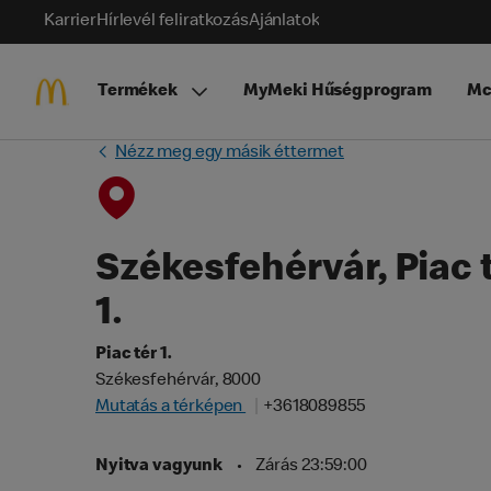
Karrier
Hírlevél feliratkozás
Ajánlatok
Termékek
MyMeki Hűségprogram
Mc
Nézz meg egy másik éttermet
Székesfehérvár, Piac 
1.
Piac tér 1.
Székesfehérvár, 8000
Mutatás a térképen
+3618089855
Nyitva vagyunk
•
Zárás 23:59:00