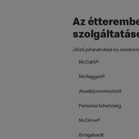
Az étterembe
szolgáltatás
Jóízű pillanatokkal és a kedv
McCafé®
McReggeli®
Akadálymentesített
Parkolási lehetőség
McDrive®
Bringabarát