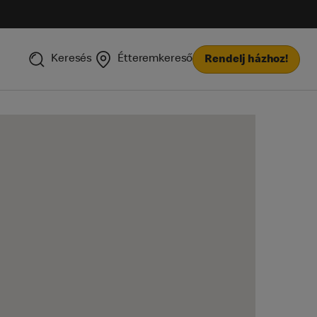
Keresés
Étteremkereső
Rendelj házhoz!