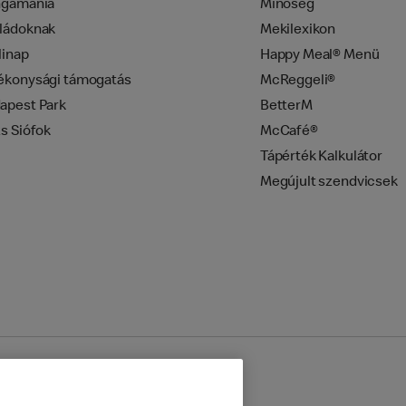
ngamánia
Minőség
ládoknak
Mekilexikon
linap
Happy Meal® Menü
ékonysági támogatás
McReggeli®
apest Park
BetterM
zs Siófok
McCafé®
Tápérték Kalkulátor
Megújult szendvicsek
mazás
Sütik beállítása