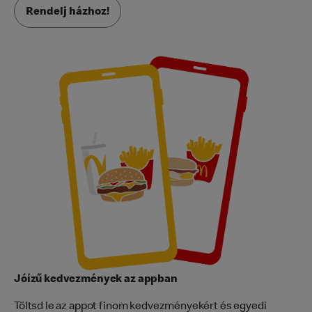
Rendelj házhoz!
Jóízű kedvezmények az appban
Töltsd le az appot finom kedvezményekért és egyedi