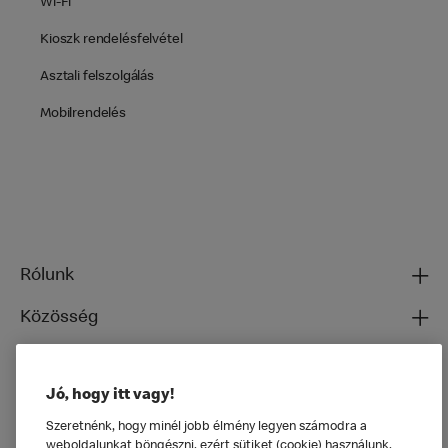
Wi-Fi
Kioszk rendelésfelvétel
Asztali felszolgálás
Mobilrendelés
Rólunk
Közösség
Ételeinkről
Jó, hogy itt vagy!
Általános
Szeretnénk, hogy minél jobb élmény legyen számodra a
weboldalunkat böngészni, ezért sütiket (cookie) használunk,