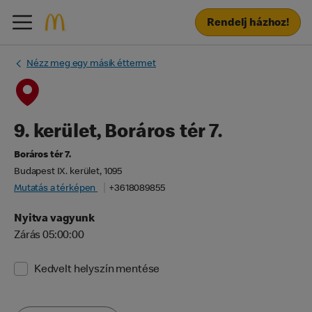
Rendelj házhoz!
Nézz meg egy másik éttermet
9. kerület, Boráros tér 7.
Boráros tér 7.
Budapest IX. kerület, 1095
Mutatás a térképen
+3618089855
Nyitva vagyunk
Zárás 05:00:00
Kedvelt helyszín mentése