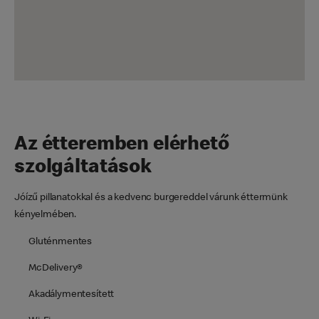
Az étteremben elérhető
szolgáltatások
Jóízű pillanatokkal és a kedvenc burgereddel várunk éttermünk
kényelmében.
Gluténmentes
McDelivery®
Akadálymentesített