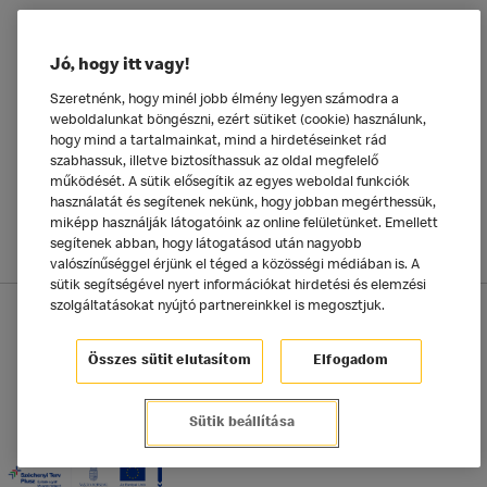
Ételeinkről
Jó, hogy itt vagy!
Általános
Szeretnénk, hogy minél jobb élmény legyen számodra a
weboldalunkat böngészni, ezért sütiket (cookie) használunk,
hogy mind a tartalmainkat, mind a hirdetéseinket rád
szabhassuk, illetve biztosíthassuk az oldal megfelelő
működését. A sütik elősegítik az egyes weboldal funkciók
használatát és segítenek nekünk, hogy jobban megérthessük,
miképp használják látogatóink az online felületünket. Emellett
segítenek abban, hogy látogatásod után nagyobb
valószínűséggel érjünk el téged a közösségi médiában is. A
sütik segítségével nyert információkat hirdetési és elemzési
szolgáltatásokat nyújtó partnereinkkel is megosztjuk.
Adatkezelési tájékoztató
McDonald's Alkalmazás
Sütik beállítása
Összes sütit elutasítom
Elfogadom
©2025 McDonald's Magyarország
Sütik beállítása