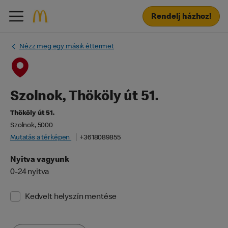
Rendelj házhoz!
Nézz meg egy másik éttermet
Szolnok, Thököly út 51.
Thököly út 51.
Szolnok, 5000
Mutatás a térképen
+3618089855
Nyitva vagyunk
0-24 nyitva
Kedvelt helyszín mentése