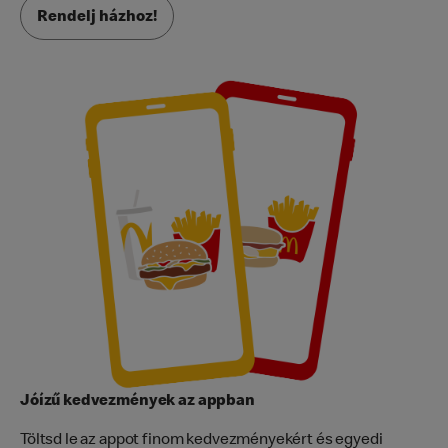
Rendelj házhoz!
Jóízű kedvezmények az appban
Töltsd le az appot finom kedvezményekért és egyedi