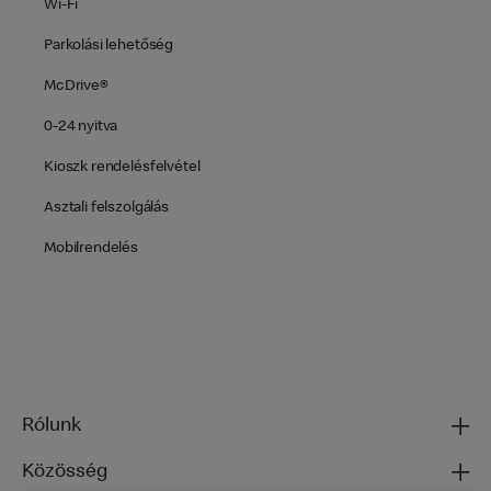
Wi-Fi
Parkolási lehetőség
McDrive®
0-24 nyitva
Kioszk rendelésfelvétel
Asztali felszolgálás
Mobilrendelés
Rólunk
Közösség