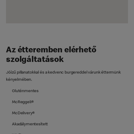
Az étteremben elérhető
szolgáltatások
Jóízű pillanatokkal és a kedvenc burgereddel várunk éttermünk
kényelmében.
Gluténmentes
McReggeli®
McDelivery®
Akadálymentesített