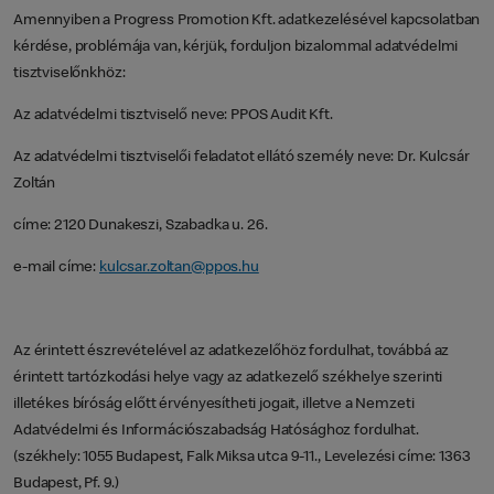
Amennyiben a Progress Promotion Kft. adatkezelésével kapcsolatban
kérdése, problémája van, kérjük, forduljon bizalommal adatvédelmi
tisztviselőnkhöz:
Az adatvédelmi tisztviselő neve: PPOS Audit Kft.
Az adatvédelmi tisztviselői feladatot ellátó személy neve: Dr. Kulcsár
Zoltán
címe: 2120 Dunakeszi, Szabadka u. 26.
e-mail címe:
kulcsar.zoltan@ppos.hu
Az érintett észrevételével az adatkezelőhöz fordulhat, továbbá az
érintett tartózkodási helye vagy az adatkezelő székhelye szerinti
illetékes bíróság előtt érvényesítheti jogait, illetve a Nemzeti
Adatvédelmi és Információszabadság Hatósághoz fordulhat.
(székhely: 1055 Budapest, Falk Miksa utca 9-11., Levelezési címe: 1363
Budapest, Pf. 9.)