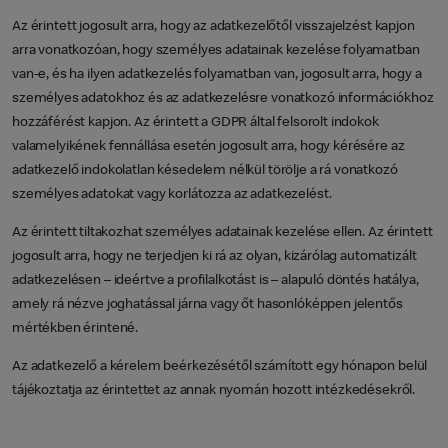
Az érintett jogosult arra, hogy az adatkezelőtől visszajelzést kapjon
arra vonatkozóan, hogy személyes adatainak kezelése folyamatban
van-e, és ha ilyen adatkezelés folyamatban van, jogosult arra, hogy a
személyes adatokhoz és az adatkezelésre vonatkozó információkhoz
hozzáférést kapjon. Az érintett a GDPR által felsorolt indokok
valamelyikének fennállása esetén jogosult arra, hogy kérésére az
adatkezelő indokolatlan késedelem nélkül törölje a rá vonatkozó
személyes adatokat vagy korlátozza az adatkezelést.
Az érintett tiltakozhat személyes adatainak kezelése ellen. Az érintett
jogosult arra, hogy ne terjedjen ki rá az olyan, kizárólag automatizált
adatkezelésen – ideértve a profilalkotást is – alapuló döntés hatálya,
amely rá nézve joghatással járna vagy őt hasonlóképpen jelentős
mértékben érintené.
Az adatkezelő a kérelem beérkezésétől számított egy hónapon belül
tájékoztatja az érintettet az annak nyomán hozott intézkedésekről.