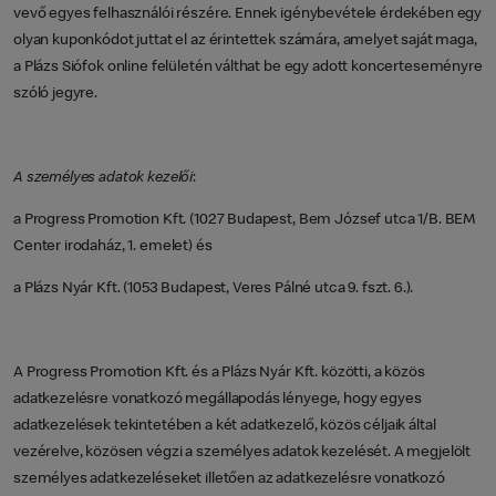
vevő egyes felhasználói részére. Ennek igénybevétele érdekében egy
olyan kuponkódot juttat el az érintettek számára, amelyet saját maga,
a Plázs Siófok online felületén válthat be egy adott koncerteseményre
szóló jegyre.
A személyes adatok kezelői
:
a Progress Promotion Kft. (1027 Budapest, Bem József utca 1/B. BEM
Center irodaház, 1. emelet) és
a Plázs Nyár Kft. (1053 Budapest, Veres Pálné utca 9. fszt. 6.).
A Progress Promotion Kft. és a Plázs Nyár Kft. közötti, a közös
adatkezelésre vonatkozó megállapodás lényege, hogy egyes
adatkezelések tekintetében a két adatkezelő, közös céljaik által
vezérelve, közösen végzi a személyes adatok kezelését. A megjelölt
személyes adatkezeléseket illetően az adatkezelésre vonatkozó