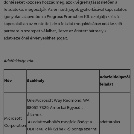
döntéseket közösen hozzák meg, azok végrehajtását illetően a
feladatokat megosztják. Az érintetti jogok gyakorlásával kapcsolatos
igényeket alapvetően a Progress Promotion Kft. szolgálja ki és áll
kapcsolatban az érintettel, de a feladat megoldásában adatkezelő
partnere is szerepet vállalhat, illetve az érintett bármelyik
adatkezelőnél érvényesítheti jogait.
Adatfeldolgozók:
Adatfeldolgozói
Név
Székhely
feladat
One Microsoft Way. Redmond, WA
98052-7329, Amerikai Egyesült
Államok.
Microsoft
Az adattovábbítás megfelelősége a
adattárolás
Corporation
GDPR 46. cikk (2) bek. c) pontja szerinti