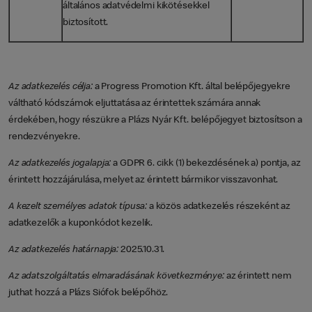
általános adatvédelmi kikötésekkel
biztosított.
Az adatkezelés célja:
a Progress Promotion Kft. által belépőjegyekre
váltható kódszámok eljuttatása az érintettek számára annak
érdekében, hogy részükre a Plázs Nyár Kft. belépőjegyet biztosítson a
rendezvényekre.
Az adatkezelés jogalapja:
a GDPR 6. cikk (1) bekezdésének a) pontja, az
érintett hozzájárulása, melyet az érintett bármikor visszavonhat.
A kezelt személyes adatok típusa:
a közös adatkezelés részeként az
adatkezelők a kuponkódot kezelik.
Az adatkezelés határnapja:
2025.10.31.
Az adatszolgáltatás elmaradásának következménye:
az érintett nem
juthat hozzá a Plázs Siófok belépőhöz.