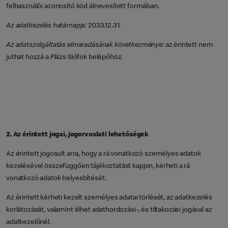
felhasználói azonosító kód álnevesített formában.
Az adatkezelés határnapja:
2033.12.31.
Az adatszolgáltatás elmaradásának következménye:
az érintett nem
juthat hozzá a Plázs Siófok belépőhöz.
2. Az érintett jogai, jogorvoslati lehetőségek
Az érintett jogosult arra, hogy a rá vonatkozó személyes adatok
kezelésével összefüggően tájékoztatást kapjon, kérheti a rá
vonatkozó adatok helyesbítését.
Az érintett kérheti kezelt személyes adatai törlését, az adatkezelés
korlátozását, valamint élhet adathordozási-, és tiltakozási jogával az
adatkezelőnél.