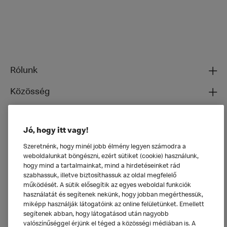
Rólunk
Közösség
Ételeinkről
Jó, hogy itt vagy!
Általános
Szeretnénk, hogy minél jobb élmény legyen számodra a
weboldalunkat böngészni, ezért sütiket (cookie) használunk,
hogy mind a tartalmainkat, mind a hirdetéseinket rád
szabhassuk, illetve biztosíthassuk az oldal megfelelő
működését. A sütik elősegítik az egyes weboldal funkciók
használatát és segítenek nekünk, hogy jobban megérthessük,
miképp használják látogatóink az online felületünket. Emellett
segítenek abban, hogy látogatásod után nagyobb
valószínűséggel érjünk el téged a közösségi médiában is. A