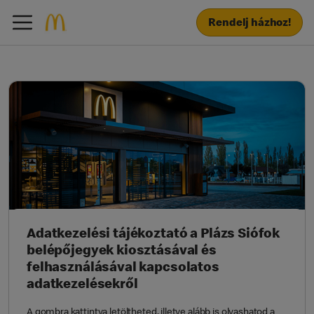
Rendelj házhoz!
Adatkezelési tájékoztató a Plázs Siófok
belépőjegyek kiosztásával és
felhasználásával kapcsolatos
adatkezelésekről
A gombra kattintva letöltheted, illetve alább is olvashatod a