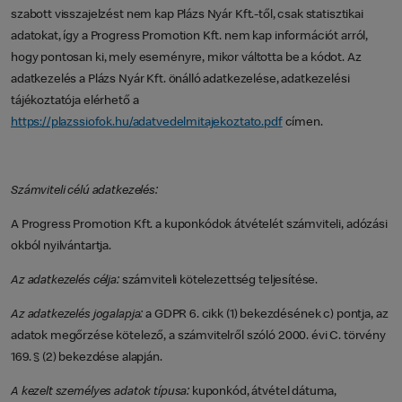
szabott visszajelzést nem kap Plázs Nyár Kft.-től, csak statisztikai
adatokat, így a Progress Promotion Kft. nem kap információt arról,
hogy pontosan ki, mely eseményre, mikor váltotta be a kódot. Az
adatkezelés a Plázs Nyár Kft. önálló adatkezelése, adatkezelési
tájékoztatója elérhető a
https://plazssiofok.hu/adatvedelmitajekoztato.pdf
címen.
Számviteli célú adatkezelés:
A Progress Promotion Kft. a kuponkódok átvételét számviteli, adózási
okból nyilvántartja.
Az adatkezelés célja:
számviteli kötelezettség teljesítése.
Az adatkezelés jogalapja:
a GDPR 6. cikk (1) bekezdésének c) pontja, az
adatok megőrzése kötelező, a számvitelről szóló 2000. évi C. törvény
169. § (2) bekezdése alapján.
A kezelt személyes adatok típusa:
kuponkód, átvétel dátuma,