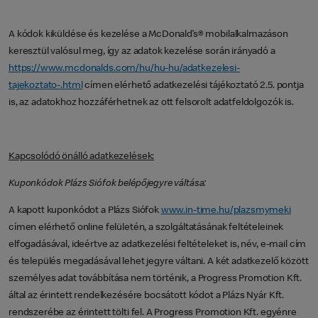
A kódok kiküldése és kezelése a McDonald’s® mobilalkalmazáson
keresztül valósul meg, így az adatok kezelése során irányadó a
https://www.mcdonalds.com/hu/hu-hu/adatkezelesi-
tajekoztato-.html
címen elérhető adatkezelési tájékoztató 2.5. pontja
is, az adatokhoz hozzáférhetnek az ott felsorolt adatfeldolgozók is.
Kapcsolódó önálló adatkezelések:
Kuponkódok Plázs Siófok belépőjegyre váltása:
A kapott kuponkódot a Plázs Siófok
www.in-time.hu/plazsmymeki
címen elérhető online felületén, a szolgáltatásának feltételeinek
elfogadásával, ideértve az adatkezelési feltételeket is, név, e-mail cím
és település megadásával lehet jegyre váltani. A két adatkezelő között
személyes adat továbbítása nem történik, a Progress Promotion Kft.
által az érintett rendelkezésére bocsátott kódot a Plázs Nyár Kft.
rendszerébe az érintett tölti fel. A Progress Promotion Kft. egyénre