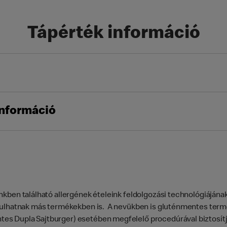
Tápérték információ
információ
kben található allergének ételeink feldolgozási technológiájána
lhatnak más termékekben is. A nevükben is gluténmentes termé
es Dupla Sajtburger) esetében megfelelő procedúrával biztosítj