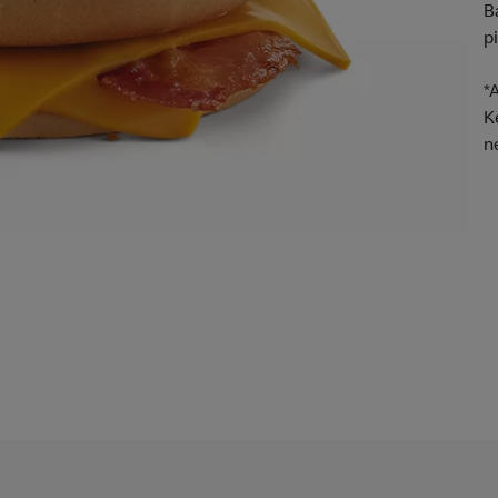
B
p
*
K
n