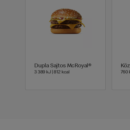
Dupla Sajtos McRoyal®
Köz
3 389 Energia | 812 Energia
3 389 kJ | 812 kcal
760 k