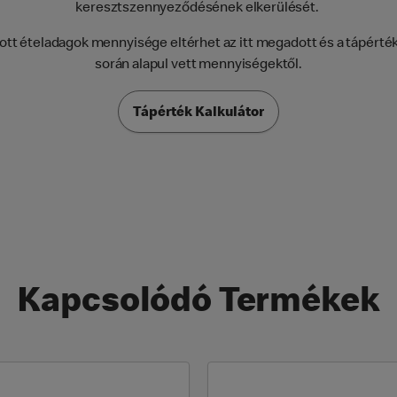
keresztszennyeződésének elkerülését.
tt ételadagok mennyisége eltérhet az itt megadott és a tápérté
során alapul vett mennyiségektől.
Tápérték Kalkulátor
Kapcsolódó Termékek