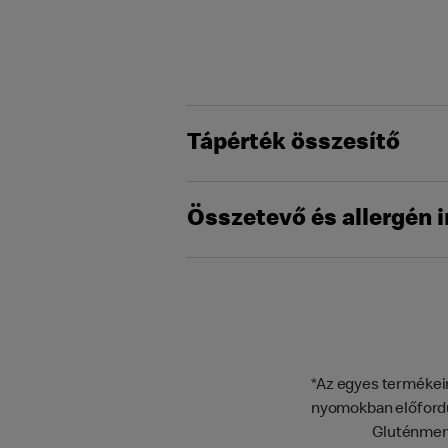
Tápérték összesítő
Összetevő és allergén 
*Az egyes termékein
nyomokban előfordu
Gluténment