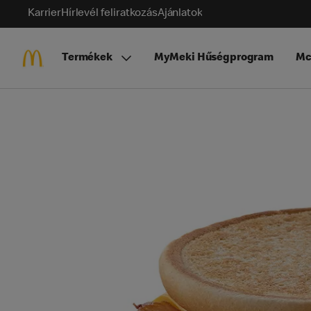
Karrier
Hírlevél feliratkozás
Ajánlatok
Termékek
MyMeki Hűségprogram
Mc