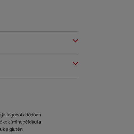
k jellegéből adódóan
kek (mint például a
uk a glutén