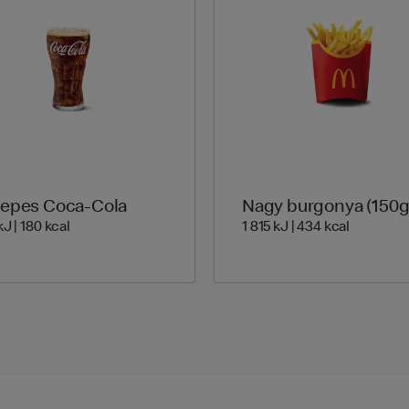
epes Coca-Cola
Nagy burgonya (150g
760 Energia | 180 Energia
1 815 Ene
J | 180 kcal
1 815 kJ | 434 kcal