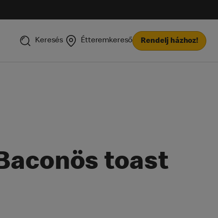
Keresés
Étteremkereső
Rendelj házhoz!
Baconös toast