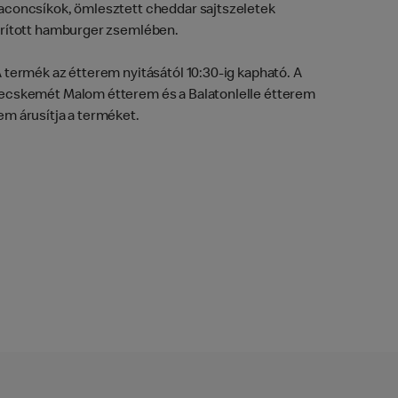
aconcsíkok, ömlesztett cheddar sajtszeletek
irított hamburger zsemlében.
A termék az étterem nyitásától 10:30-ig kapható. A
ecskemét Malom étterem és a Balatonlelle étterem
em árusítja a terméket.