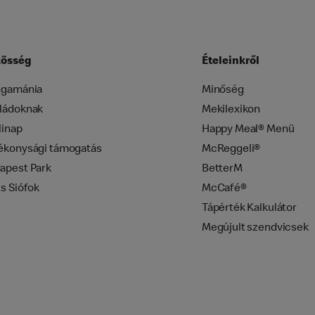
össég
Ételeinkről
ngamánia
Minőség
ládoknak
Mekilexikon
linap
Happy Meal® Menü
ékonysági támogatás
McReggeli®
apest Park
BetterM
zs Siófok
McCafé®
Tápérték Kalkulátor
Megújult szendvicsek