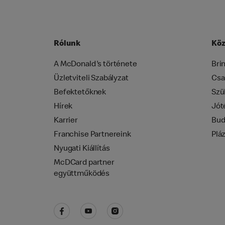
Rólunk
Köz
A McDonald's története
Bri
Üzletviteli Szabályzat
Csa
Befektetőknek
Szü
Hírek
Jót
Karrier
Bud
Franchise Partnereink
Plá
Nyugati Kiállítás
McDCard partner
együttműködés