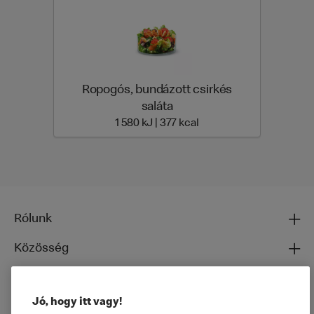
Ropogós, bundázott csirkés
saláta
1 580 Energia | 377 Ener
1 580 kJ | 377 kcal
Rólunk
Közösség
Ételeinkről
Jó, hogy itt vagy!
Általános