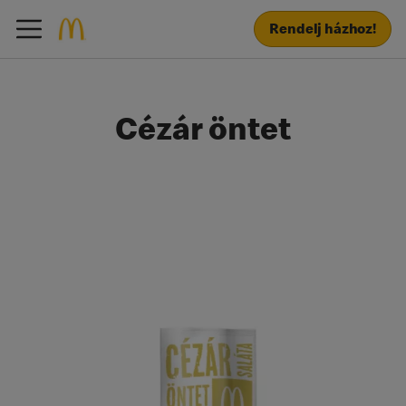
Rendelj házhoz!
Cézár öntet