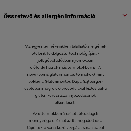
Összetevő és allergén információ
*Az egyes termékeinkben található allergének
ételeink feldolgozási technológiájának
jellegéből adódóan nyomokban
előfordulhatnak más termékekben is. A
nevükben is gluténmentes termékek (mint
például a Gluténmentes Dupla Sajtburger)
esetében megfelelő procedúrával biztosítjuk a
glutén keresztszennyeződésének
elkerülését.
Az éttermekben árusított ételadagok
mennyisége eltérhet az itt megadott és a
tápértékre vonatkozó vizsgálat során alapul