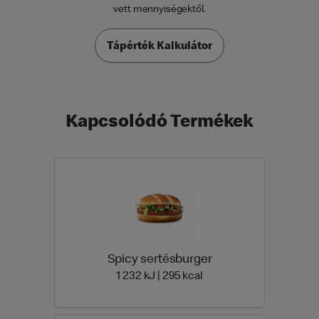
vett mennyiségektől.
Tápérték Kalkulátor
Kapcsolódó Termékek
Spicy sertésburger
1 232 Energia | 295 Ener
1 232 kJ | 295 kcal