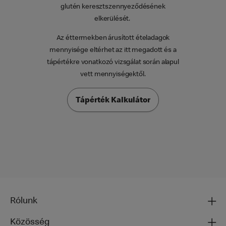
glutén keresztszennyeződésének
elkerülését.
Az éttermekben árusított ételadagok
mennyisége eltérhet az itt megadott és a
tápértékre vonatkozó vizsgálat során alapul
vett mennyiségektől.
Tápérték Kalkulátor
Rólunk
Közösség