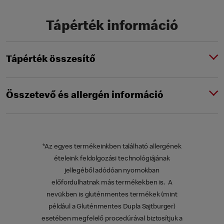
Tápérték információ
Tápérték összesítő
Összetevő és allergén információ
*Az egyes termékeinkben található allergének
ételeink feldolgozási technológiájának
jellegéből adódóan nyomokban
előfordulhatnak más termékekben is. A
nevükben is gluténmentes termékek (mint
például a Gluténmentes Dupla Sajtburger)
esetében megfelelő procedúrával biztosítjuk a