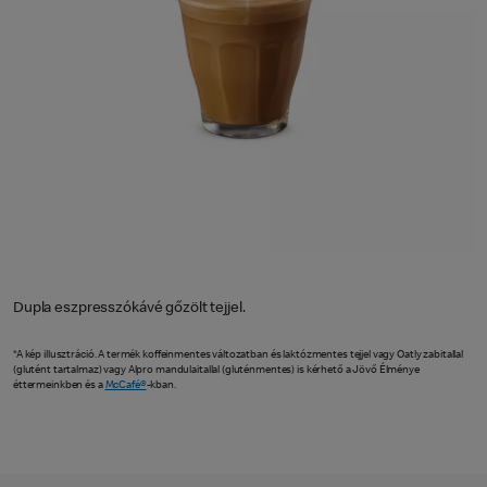
Dupla eszpresszókávé gőzölt tejjel.
*A kép illusztráció. A termék koffeinmentes változatban és laktózmentes tejjel vagy Oatly zabitallal
(glutént tartalmaz) vagy Alpro mandulaitallal (gluténmentes) is kérhető a Jövő Élménye
éttermeinkben és a
McCafé®
-kban.