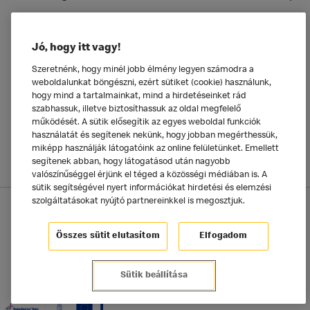
Ételeinkről
Jó, hogy itt vagy!
Általános
Szeretnénk, hogy minél jobb élmény legyen számodra a
weboldalunkat böngészni, ezért sütiket (cookie) használunk,
hogy mind a tartalmainkat, mind a hirdetéseinket rád
szabhassuk, illetve biztosíthassuk az oldal megfelelő
működését. A sütik elősegítik az egyes weboldal funkciók
használatát és segítenek nekünk, hogy jobban megérthessük,
miképp használják látogatóink az online felületünket. Emellett
segítenek abban, hogy látogatásod után nagyobb
valószínűséggel érjünk el téged a közösségi médiában is. A
sütik segítségével nyert információkat hirdetési és elemzési
szolgáltatásokat nyújtó partnereinkkel is megosztjuk.
Adatkezelési tájékoztató
McDonald's Alkalmazás
Sütik beállítása
Összes sütit elutasítom
Elfogadom
©2025 McDonald's Magyarország
Sütik beállítása