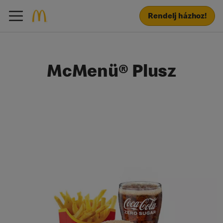
Rendelj házhoz!
McMenü® Plusz