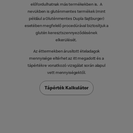
előfordulhatnak más termékekben is. A
nevükben is gluténmentes termékek (mint
például a Gluténmentes Dupla Sajtburger)
esetében megfelelő procedúrával biztosítjuk a
glutén keresztszennyeződésének
elkerülését.
Az éttermekben árusított ételadagok
mennyisége eltérhet az itt megadott és a
tápértékre vonatkozó vizsgálat során alapul
vett mennyiségektől.
Tápérték Kalkulátor