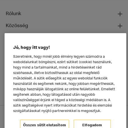
Rólunk
Közösség
Ételeinkről
Jó, hogy itt vagy!
Általános
Szeretnénk, hogy minél jobb élmény legyen számodra a
weboldalunkat böngészni, ezért sütiket (cookie) használunk,
hogy mind a tartalmainkat, mind a hirdetéseinket rád
szabhassuk, illetve biztosíthassuk az oldal megfelelő
működését. A sütik elősegítik az egyes weboldal funkciók
használatát és segítenek nekünk, hogy jobban megérthessük,
miképp használják látogatóink az online felületünket. Emellett
segítenek abban, hogy látogatásod után nagyobb
valószínűséggel érjünk el téged a közösségi médiában is. A
sütik segítségével nyert információkat hirdetési és elemzési
szolgáltatásokat nyújtó partnereinkkel is megosztjuk.
Adatkezelési tájékoztató
McDonald's Alkalmazás
Sütik beállítása
Összes sütit elutasítom
Elfogadom