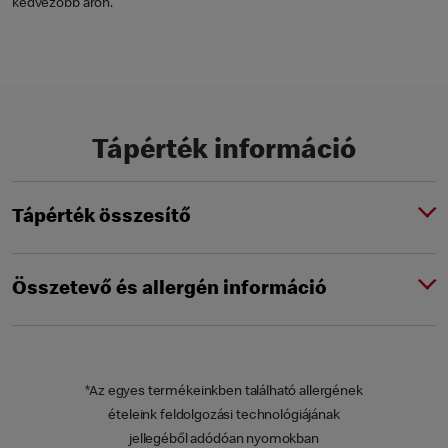
kedvezőbb áron.
Tápérték információ
Tápérték összesítő
Összetevő és allergén információ
*Az egyes termékeinkben található allergének
ételeink feldolgozási technológiájának
jellegéből adódóan nyomokban