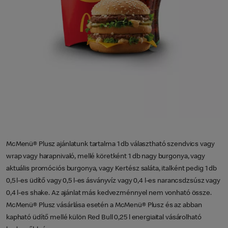
McMenü® Plusz ajánlatunk tartalma 1 db választható szendvics vagy
wrap vagy harapnivaló, mellé köretként 1 db nagy burgonya, vagy
aktuális promóciós burgonya, vagy Kertész saláta, italként pedig 1 db
0,5 l-es üdítő vagy 0,5 l-es ásványvíz vagy 0,4 l-es narancsdzsúsz vagy
0,4 l-es shake. Az ajánlat más kedvezménnyel nem vonható össze.
McMenü® Plusz vásárlása esetén a McMenü® Plusz és az abban
kapható üdítő mellé külön Red Bull 0,25 l energiaital vásárolható