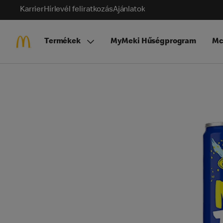
Karrier
Hírlevél feliratkozás
Ajánlatok
Termékek
MyMeki Hűségprogram
Mc