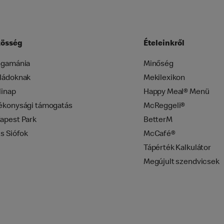
össég
Ételeinkről
ngamánia
Minőség
ládoknak
Mekilexikon
linap
Happy Meal® Menü
ékonysági támogatás
McReggeli®
apest Park
BetterM
zs Siófok
McCafé®
Tápérték Kalkulátor
Megújult szendvicsek