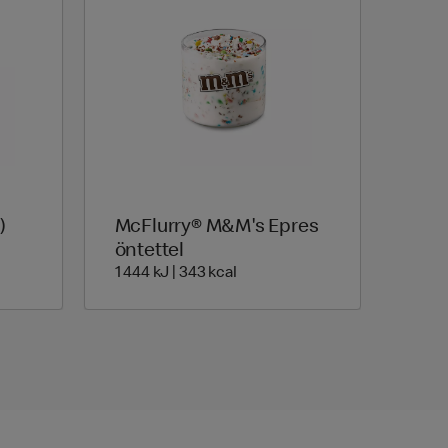
)
McFlurry® M&M's Epres
rgia | 434 Energia
öntettel
1 444 Energia | 343 Energia
1 444 kJ | 343 kcal