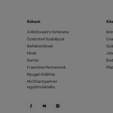
Rólunk
Köz
A McDonald's története
Bri
Üzletviteli Szabályzat
Csa
Befektetőknek
Szü
Hírek
Jót
Karrier
Bud
Franchise Partnereink
Plá
Nyugati Kiállítás
McDCard partner
együttműködés