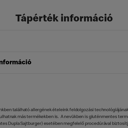
Tápérték információ
információ
kben található allergének ételeink feldolgozási technológiájána
lhatnak más termékekben is. A nevükben is gluténmentes termé
es Dupla Sajtburger) esetében megfelelő procedúrával biztosítj