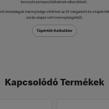
keresztszennyeződésének elkerülését.
tt ételadagok mennyisége eltérhet az itt megadott és a tápérté
során alapul vett mennyiségektől.
Tápérték Kalkulátor
Kapcsolódó Termékek