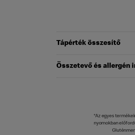
Tápérték összesítő
Összetevő és allergén 
*Az egyes termékein
nyomokban előfordu
Gluténment