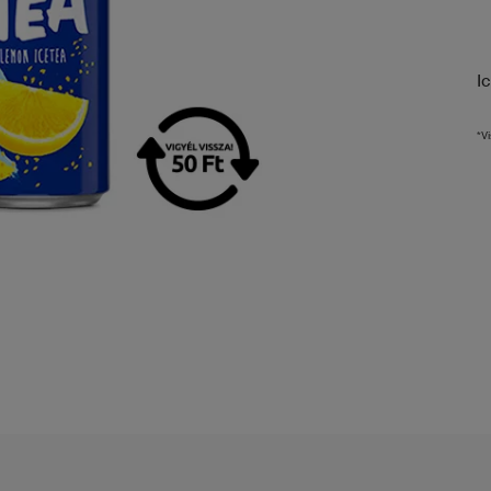
I
*Vi