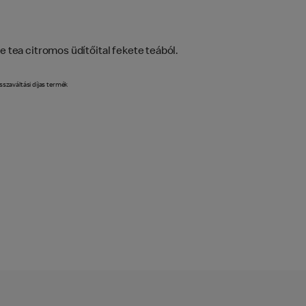
ce tea citromos üdítőital fekete teából.
sszaváltási díjas termék