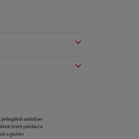
k jellegéből adódóan
kek (mint például a
uk a glutén