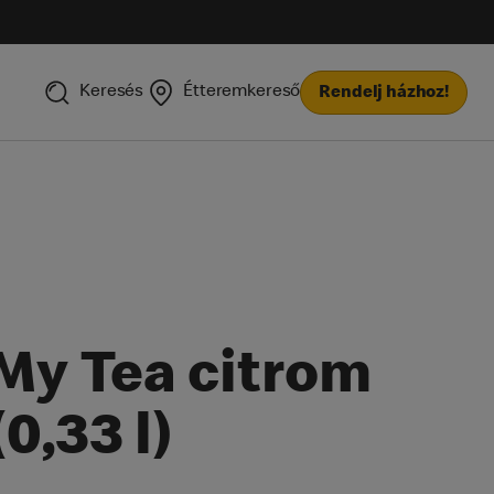
Keresés
Étteremkereső
Rendelj házhoz!
My Tea citrom
(0,33 l​)