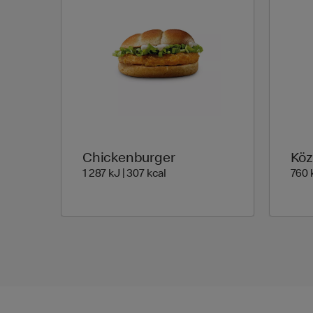
Chickenburger
Köz
1 287 Energia | 307 Energia
1 287 kJ | 307 kcal
760 k