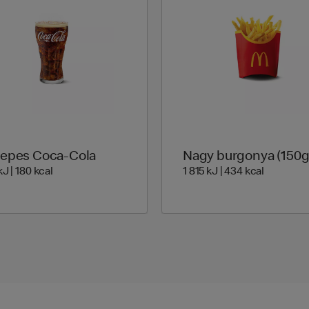
epes Coca-Cola
Nagy burgonya (150g
760 Energia | 180 Energia
1 815 Ene
J | 180 kcal
1 815 kJ | 434 kcal