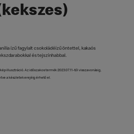
(kekszes)
anília ízű fagylalt csokoládéízű öntettel, kakaós
ekszdarabokkal és tejszínhabbal.
 kép illusztráció. Az időszakos termék 2023.07.11-től visszavonásig,
letve a készletek erejéig érhető el.