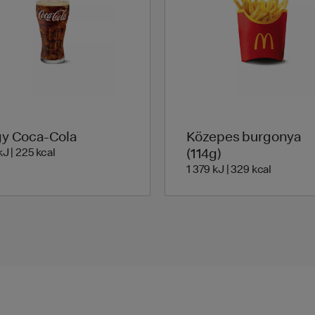
y Coca-Cola
Közepes burgonya
950 Energia | 225 Energia
kJ | 225 kcal
(114g)
1 379 Ene
1 379 kJ | 329 kcal