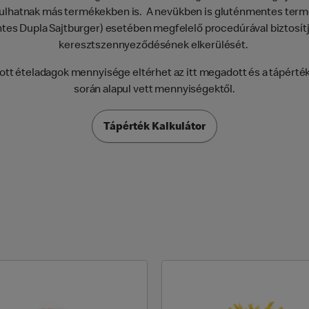
lhatnak más termékekben is. A nevükben is gluténmentes termé
es Dupla Sajtburger) esetében megfelelő procedúrával biztosítj
keresztszennyeződésének elkerülését.
tt ételadagok mennyisége eltérhet az itt megadott és a tápérté
során alapul vett mennyiségektől.
Tápérték Kalkulátor