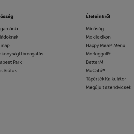
össég
Ételeinkről
ngamánia
Minőség
ládoknak
Mekilexikon
linap
Happy Meal® Menü
ékonysági támogatás
McReggeli®
apest Park
BetterM
zs Siófok
McCafé®
Tápérték Kalkulátor
Megújult szendvicsek