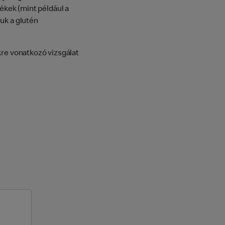
kek (mint például a
uk a glutén
kre vonatkozó vizsgálat