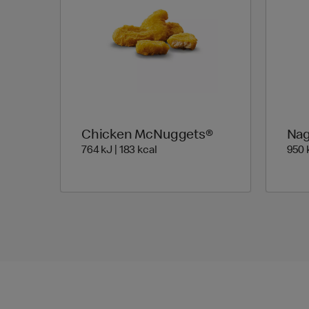
Chicken McNuggets®
Nag
764 Energia | 183 Energia
764 kJ | 183 kcal
950 