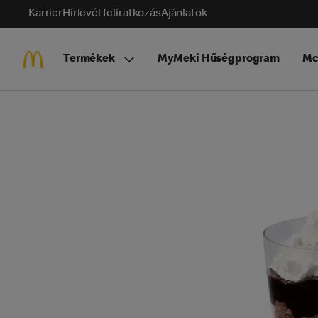
Karrier
Hírlevél feliratkozás
Ajánlatok
Termékek
MyMeki Hűségprogram
Mc