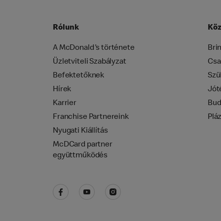
Rólunk
Köz
A McDonald's története
Bri
Üzletviteli Szabályzat
Csa
Befektetőknek
Szü
Hírek
Jót
Karrier
Bud
Franchise Partnereink
Plá
Nyugati Kiállítás
McDCard partner
együttműködés