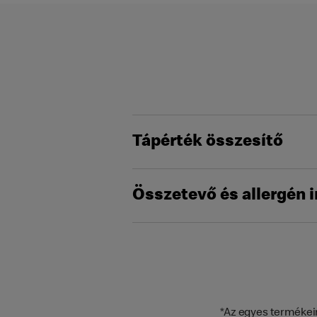
Tápérték összesítő
Összetevő és allergén 
*Az egyes termékein