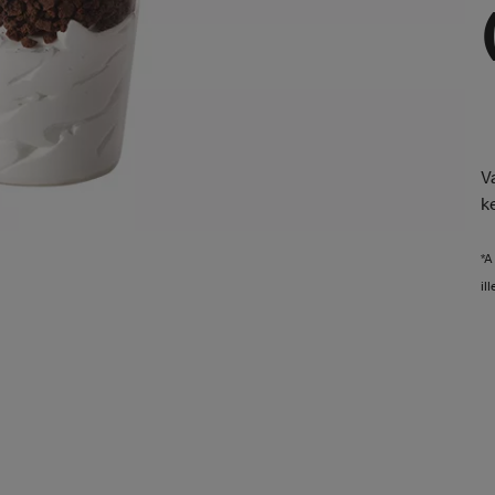
V
k
*A
il