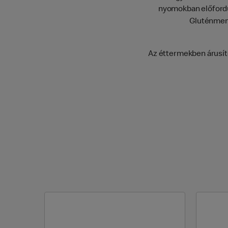
nyomokban előfordu
Gluténment
Az éttermekben árusíto