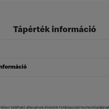
Tápérték információ
információ
kben található allergének ételeink feldolgozási technológiájána