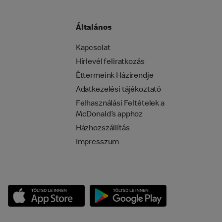
Általános
Kapcsolat
Hírlevél feliratkozás
Éttermeink Házirendje
Adatkezelési tájékoztató
Felhasználási Feltételek a
McDonald’s apphoz
Házhozszállítás
Impresszum