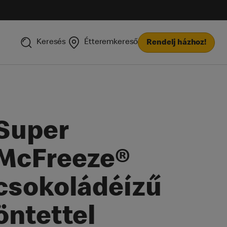
Keresés
Étteremkereső
Rendelj házhoz!
Super
McFreeze®
csokoládéízű
öntettel