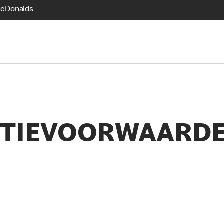
McDonalds
n
TIEVOORWAARDEN