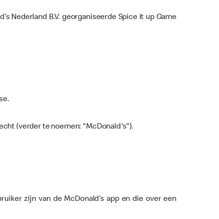
d’s Nederland B.V. georganiseerde Spice it up Game
se.
recht (verder te noemen: "McDonald's").
bruiker zijn van de McDonald’s app en die over een