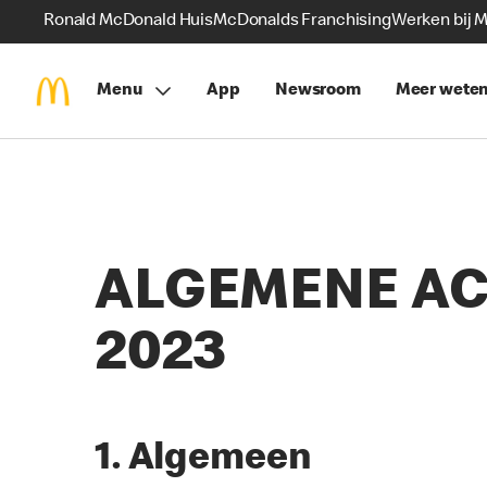
Ronald McDonald Huis
McDonalds Franchising
Werken bij 
Menu
App
Newsroom
Meer wete
ALGEMENE AC
2023
1. Algemeen