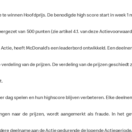
e te winnen Hoofdprijs. De benodigde high score start in week 1
ergezet van 500 punten (zie artikel 4.1. van deze Actievoorwaar
 Actie, heeft McDonald’s een leaderbord ontwikkeld. Een deelneme
 verdeling van de prijzen. De verdeling van de prijzen geschiedt
t.
r dag spelen en hun highscore blijven verbeteren. Elke deelnem
n naar de prijzen, wordt aangemerkt als fraude. In het gev
rdere deelname aan de Actie gedurende de lopende Actieperiode