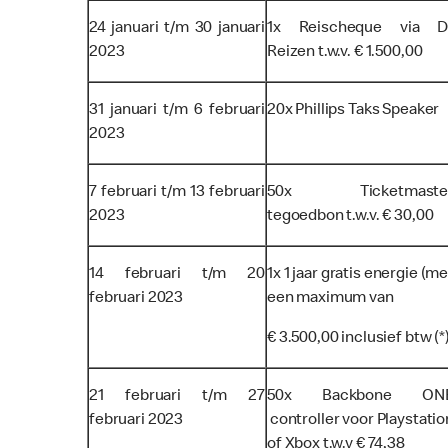
24 januari t/m 30 januari
1x Reischeque via D
2023
Reizen t.w.v. € 1.500,00
31 januari t/m 6 februari
20x Phillips Taks Speaker
2023
7 februari t/m 13 februari
50x Ticketmaste
2023
tegoedbon t.w.v. € 30,00
14 februari t/m 20
1x 1 jaar gratis energie (me
februari 2023
een maximum van
€ 3.500,00 inclusief btw (*
21 februari t/m 27
50x Backbone ON
februari 2023
controller voor Playstatio
of Xbox t.w.v € 74,38