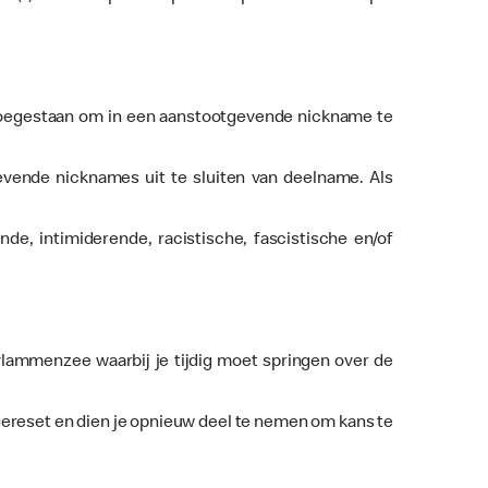
t toegestaan om in een aanstootgevende nickname te
vende nicknames uit te sluiten van deelname. Als
e, intimiderende, racistische, fascistische en/of
lammenzee waarbij je tijdig moet springen over de
gereset en dien je opnieuw deel te nemen om kans te