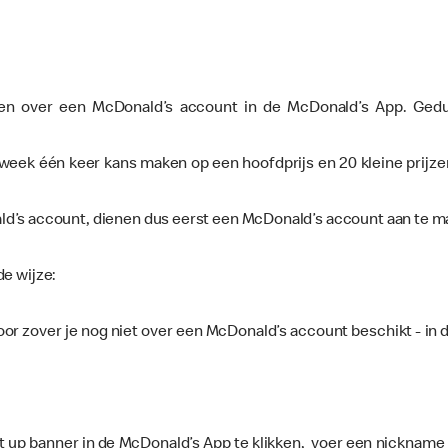
ken over een McDonald’s account in de McDonald’s App. Ged
eek één keer kans maken op een hoofdprijs en 20 kleine prijz
d’s account, dienen dus eerst een McDonald’s account aan te m
de wijze:
 voor zover je nog niet over een McDonald’s account beschikt - 
it up banner in de McDonald’s App te klikken, voer een nickname 