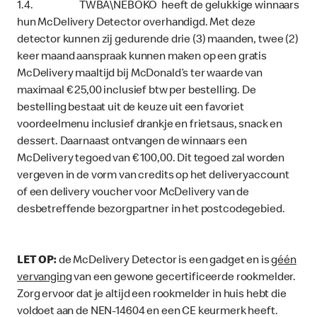
1.4. TWBA\NEBOKO heeft de gelukkige winnaars
hun McDelivery Detector overhandigd. Met deze
detector kunnen zij gedurende drie (3) maanden, twee (2)
keer maand aanspraak kunnen maken op een gratis
McDelivery maaltijd bij McDonald’s ter waarde van
maximaal € 25,00 inclusief btw per bestelling. De
bestelling bestaat uit de keuze uit een favoriet
voordeelmenu inclusief drankje en frietsaus, snack en
dessert. Daarnaast ontvangen de winnaars een
McDelivery tegoed van € 100,00. Dit tegoed zal worden
vergeven in de vorm van credits op het deliveryaccount
of een delivery voucher voor McDelivery van de
desbetreffende bezorgpartner in het postcodegebied.
LET OP:
de McDelivery Detector is een gadget en is
géén
vervanging
van een gewone gecertificeerde rookmelder.
Zorg ervoor dat je altijd een rookmelder in huis hebt die
voldoet aan de NEN-14604 en een CE keurmerk heeft.