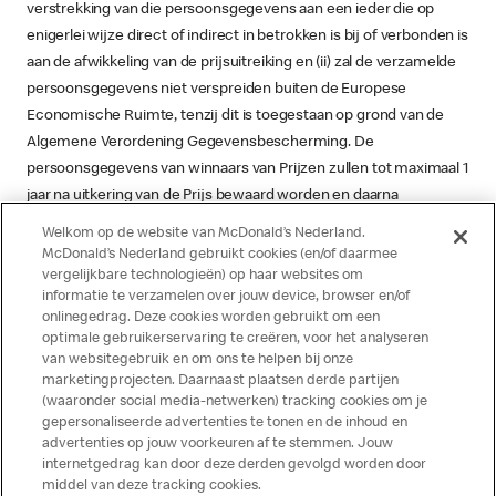
verstrekking van die persoonsgegevens aan een ieder die op
enigerlei wijze direct of indirect in betrokken is bij of verbonden is
aan de afwikkeling van de prijsuitreiking en (ii) zal de verzamelde
persoonsgegevens niet verspreiden buiten de Europese
Economische Ruimte, tenzij dit is toegestaan op grond van de
Algemene Verordening Gegevensbescherming. De
persoonsgegevens van winnaars van Prijzen zullen tot maximaal 1
jaar na uitkering van de Prijs bewaard worden en daarna
verwijderd.
Welkom op de website van McDonald’s Nederland.
McDonald’s Nederland gebruikt cookies (en/of daarmee
vergelijkbare technologieën) op haar websites om
informatie te verzamelen over jouw device, browser en/of
6. Diversen
onlinegedrag. Deze cookies worden gebruikt om een
optimale gebruikerservaring te creëren, voor het analyseren
6.1. Klachten over de (werking van de) McDelivery
van websitegebruik en om ons te helpen bij onze
Detector kunnen schriftelijk worden ingediend bij
marketingprojecten. Daarnaast plaatsen derde partijen
TBWA\NEBOKO: Generaal Vetterstraat 82, 1059 BW
(waaronder social media-netwerken) tracking cookies om je
gepersonaliseerde advertenties te tonen en de inhoud en
Amsterdam.
advertenties op jouw voorkeuren af te stemmen. Jouw
internetgedrag kan door deze derden gevolgd worden door
middel van deze tracking cookies.