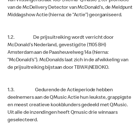
van Vlissingenstraat 10D (hierna “Qmusic”), ter promotie
van de McDelivery Detector van McDonald’s, de Meldpunt
Middagshow Actie (hierna: de “Actie”) georganiseerd.
1.2. De prijsuitreiking wordt verricht door
McDonald’s Nederland, gevestigd te (1105 BH)
Amsterdam aan de Paasheuvelweg 14a (hierna:
“McDonald’s”). McDonalds laat zich in de afwikkeling van
de prijsuitreiking bijstaan door TBWA\NEBOKO.
1.3. Gedurende de Actieperiode hebben
deelnemers aan de QMusic Actie hun leukste, grappigste
en meest creatieve kookblunders gedeeld met QMusic.
Uit alle de inzendingen heeft Qmusic drie winnaars
geselecteerd.