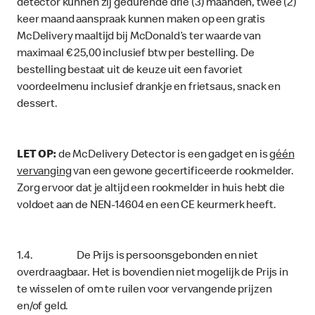
detector kunnen zij gedurende drie (3) maanden, twee (2)
keer maand aanspraak kunnen maken op een gratis
McDelivery maaltijd bij McDonald’s ter waarde van
maximaal € 25,00 inclusief btw per bestelling. De
bestelling bestaat uit de keuze uit een favoriet
voordeelmenu inclusief drankje en frietsaus, snack en
dessert.
LET OP:
de McDelivery Detector is een gadget en is
géén
vervanging
van een gewone gecertificeerde rookmelder.
Zorg ervoor dat je altijd een rookmelder in huis hebt die
voldoet aan de NEN-14604 en een CE keurmerk heeft.
1.4. De Prijs is persoonsgebonden en niet
overdraagbaar. Het is bovendien niet mogelijk de Prijs in
te wisselen of om te ruilen voor vervangende prijzen
en/of geld.