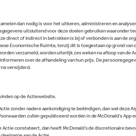
melen dan nodig is voor het uitkeren, administreren en analysere
gegevens uitsluitend voor deze doelen gebruiken waaronder teve
 direct of indirect in betrokken is bij of verbonden is aan de org
pese Economische Ruimte, tenzij dit is toegestaan op grond v
den verzameld, worden uiterlijk zes weken na afloop van de Acti
informeren over de afhandeling van hun prijs. De persoonsgegeve
rna verwijderd.
 vinden op de Actiewebsite.
 Actie zonder nadere aankondiging te beëindigen, dan wel deze
Voorwaarden zullen gepubliceerd worden in de McDonald’s App e
 Actie constateert, dan heeft McDonald’s de discretionaire bevo