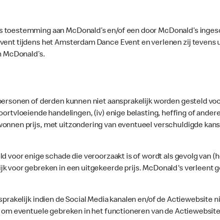
s toestemming aan McDonald’s en/of een door McDonald’s inges
Event tijdens het Amsterdam Dance Event en verlenen zij tevens u
n McDonald’s.
rsonen of derden kunnen niet aansprakelijk worden gesteld voor (i
tie voortvloeiende handelingen, (iv) enige belasting, heffing of an
wonnen prijs, met uitzondering van eventueel verschuldigde kans
d voor enige schade die veroorzaakt is of wordt als gevolg van (h
jk voor gebreken in een uitgekeerde prijs. McDonald's verleent g
prakelijk indien de Social Media kanalen en/of de Actiewebsite nie
n om eventuele gebreken in het functioneren van de Actiewebsite 