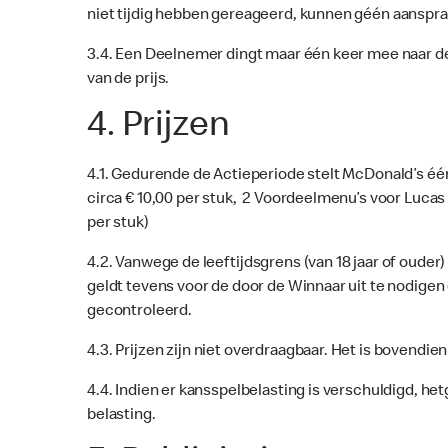
niet tijdig hebben gereageerd, kunnen géén aanspr
3.4. Een Deelnemer dingt maar één keer mee naar de
van de prijs.
4. Prijzen
4.1. Gedurende de Actieperiode stelt McDonald’s één
circa € 10,00 per stuk, 2 Voordeelmenu’s voor Lucas 
per stuk)
4.2. Vanwege de leeftijdsgrens (van 18 jaar of ouder
geldt tevens voor de door de Winnaar uit te nodigen
gecontroleerd.
4.3. Prijzen zijn niet overdraagbaar. Het is bovendie
4.4. Indien er kansspelbelasting is verschuldigd, he
belasting.