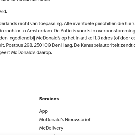
e deelname aan de Actie.
erd.
erlands recht van toepassing. Alle eventuele geschillen die hier
de rechter te Amsterdam. De Actie is voorts in overeenstemmi
en ingediend bij McDonald’s op het in artikel 1.3 adres (of door e
t, Postbus 298, 2501 CG Den Haag. De Kansspelautoriteit zendt 
ageert McDonald’s daarop.
Services
App
McDonald's Nieuwsbrief
McDelivery