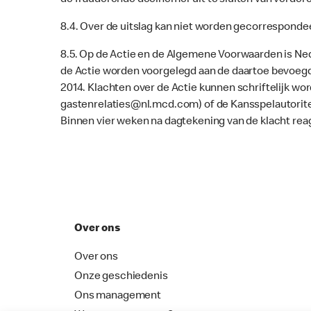
de frauderende deelnemer uit te sluiten van verder
8.4. Over de uitslag kan niet worden gecorresponde
8.5. Op de Actie en de Algemene Voorwaarden is Ned
de Actie worden voorgelegd aan de daartoe bevoeg
2014. Klachten over de Actie kunnen schriftelijk word
gastenrelaties@nl.mcd.com) of de Kansspelautoritei
Binnen vier weken na dagtekening van de klacht re
Over ons
Over ons
Onze geschiedenis
Ons management