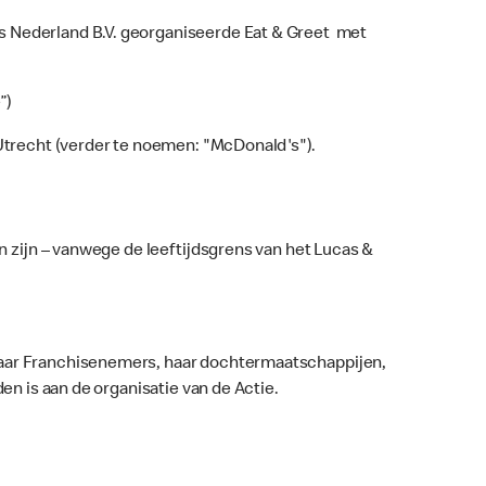
s Nederland B.V. georganiseerde Eat & Greet met
”)
 Utrecht (verder te noemen: "McDonald's").
en zijn – vanwege de leeftijdsgrens van het Lucas &
 haar Franchisenemers, haar dochtermaatschappijen,
en is aan de organisatie van de Actie.