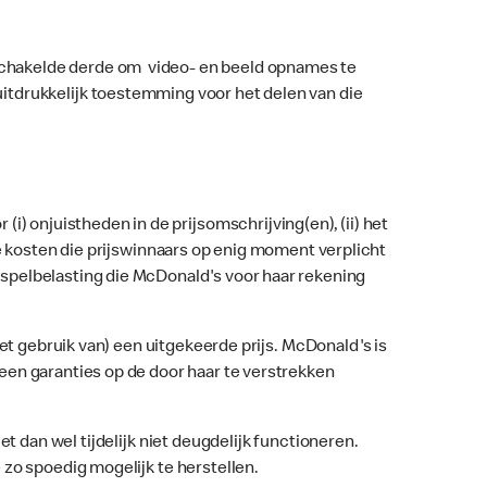
chakelde derde om video- en beeld opnames te
itdrukkelijk toestemming voor het delen van die
) onjuistheden in de prijsomschrijving(en), (ii) het
dere kosten die prijswinnaars op enig moment verplicht
spelbelasting die McDonald's voor haar rekening
et gebruik van) een uitgekeerde prijs. McDonald's is
een garanties op de door haar te verstrekken
t dan wel tijdelijk niet deugdelijk functioneren.
zo spoedig mogelijk te herstellen.