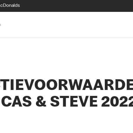
McDonalds
n
TIEVOORWAARDE
CAS & STEVE 202