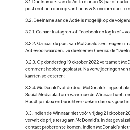
3.1. Deelnemers van de Actie dienen 18 jaar of oude
post met een oproep van Lucas & Steve om deel te n
3.2. Deelname aan de Actie is mogelijk op de volgen
3.2.1. Ga naar Instagram of Facebook en log in of – v
3.2.2. Ga naar de post van McDonald’s en reageer i
Actievoorwaarden. De deelnemer (hierna: de “Deelne
3.2.3. Op donderdag 19 oktober 2022 verzamelt McD
comment hebben geplaatst. Na verwijderingen van d
kaarten selecteren;
3.2.4. McDonald’s of de door McDonald’s ingeschakel
Social Media platform waarmee de Winnaar heeft 
Houdt je inbox en berichtverzoeken dan ook goed in
3.3. Indien de Winnaar niet vóór vrijdag 21 oktobe
vervalt de prijs terug aan McDonald’s. In dat geval
contact proberen te komen. Indien McDonald’s niet 