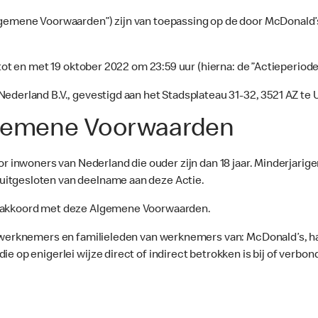
lgemene Voorwaarden”) zijn van toepassing op de door McDonald’
 tot en met 19 oktober 2022 om 23:59 uur (hierna: de ”Actieperiode
ederland B.V., gevestigd aan het Stadsplateau 31-32, 3521 AZ te
Algemene Voorwaarden
or inwoners van Nederland die ouder zijn dan 18 jaar. Minderjarig
uitgesloten van deelname aan deze Actie.
r akkoord met deze Algemene Voorwaarden.
lle werknemers en familieleden van werknemers van: McDonald’s,
 op enigerlei wijze direct of indirect betrokken is bij of verbond