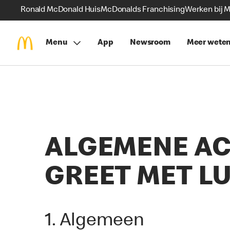
Ronald McDonald Huis
McDonalds Franchising
Werken bij 
Menu
App
Newsroom
Meer wete
ALGEMENE AC
GREET MET LU
1. Algemeen