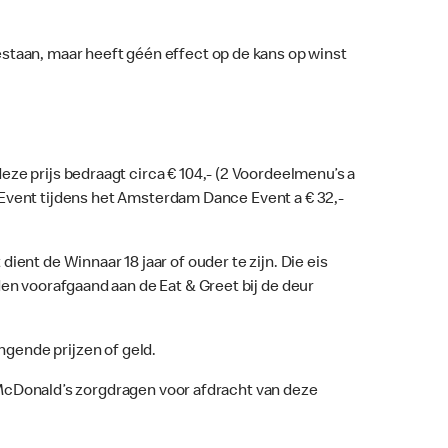
staan, maar heeft géén effect op de kans op winst
ze prijs bedraagt circa € 104,- (2 Voordeelmenu’s a
e Event tijdens het Amsterdam Dance Event a € 32,-
ent de Winnaar 18 jaar of ouder te zijn. Die eis
den voorafgaand aan de Eat & Greet bij de deur
angende prijzen of geld.
l McDonald’s zorgdragen voor afdracht van deze