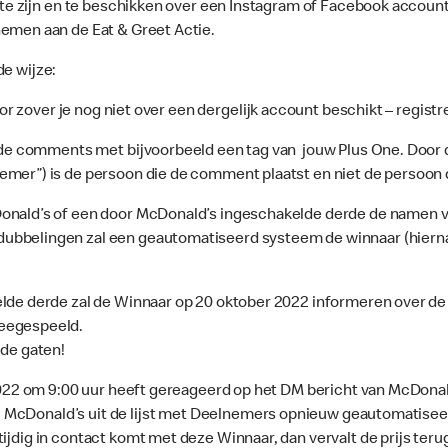
r te zijn en te beschikken over een Instagram of Facebook accoun
emen aan de Eat & Greet Actie.
de wijze:
oor zover je nog niet over een dergelijk account beschikt – registr
n de comments met bijvoorbeeld een tag van jouw Plus One. Door
mer”) is de persoon die de comment plaatst en niet de persoon d
onald’s of een door McDonald’s ingeschakelde derde de namen va
ubbelingen zal een geautomatiseerd systeem de winnaar (hierna
de derde zal de Winnaar op 20 oktober 2022 informeren over de w
meegespeeld.
 de gaten!
r 2022 om 9:00 uur heeft gereageerd op het DM bericht van McDona
 zal McDonald’s uit de lijst met Deelnemers opnieuw geautomatis
tijdig in contact komt met deze Winnaar, dan vervalt de prijs t