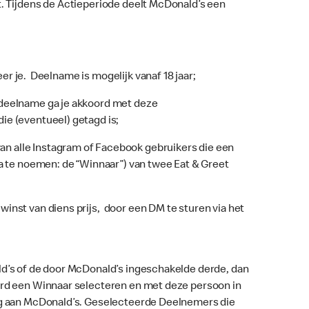
t. Tijdens de Actieperiode deelt McDonald’s een
eer je. Deelname is mogelijk vanaf 18 jaar;
 deelname ga je akkoord met deze
ie (eventueel) getagd is;
n alle Instagram of Facebook gebruikers die een
 te noemen: de “Winnaar”) van twee Eat & Greet
inst van diens prijs, door een DM te sturen via het
ld’s of de door McDonald’s ingeschakelde derde, dan
eerd een Winnaar selecteren en met deze persoon in
erug aan McDonald’s. Geselecteerde Deelnemers die