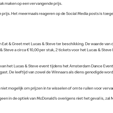
aak maken op een vervangende prijs.
 prijs. Het meermaals reageren op de Social Media posts is toege
 Eat & Greet met Lucas & Steve ter beschikking. De waarde van de
& Steve a circa € 10,00 per stuk, 2 tickets voor het Lucas & Stev
) van het Lucas & Steve event tijdens het Amsterdam Dance Event di
 gast. De leeftijd van zowel de Winnaars als diens genodigde wor
n niet mogelijk om prijzen in te wisselen of om te ruilen voor verv
tgeen in de optiek van McDonald’s overigens niet het geval is, za